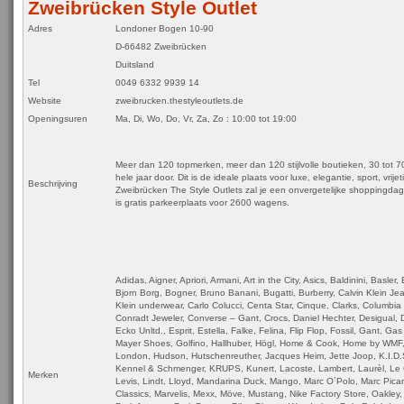
Zweibrücken Style Outlet
Adres
Londoner Bogen 10-90
D-66482 Zweibrücken
Duitsland
Tel
0049 6332 9939 14
Website
zweibrucken.thestyleoutlets.de
Openingsuren
Ma, Di, Wo, Do, Vr, Za, Zo : 10:00 tot 19:00
Meer dan 120 topmerken, meer dan 120 stijlvolle boutieken, 30 tot 7
hele jaar door. Dit is de ideale plaats voor luxe, elegantie, sport, vrijeti
Beschrijving
Zweibrücken The Style Outlets zal je een onvergetelijke shoppingda
is gratis parkeerplaats voor 2600 wagens.
Adidas, Aigner, Apriori, Armani, Art in the City, Asics, Baldinini, Basler
Bjorn Borg, Bogner, Bruno Banani, Bugatti, Burberry, Calvin Klein Jea
Klein underwear, Carlo Colucci, Centa Star, Cinque, Clarks, Columbia
Conradt Jeweler, Converse – Gant, Crocs, Daniel Hechter, Desigual, D
Ecko Unltd., Esprit, Estella, Falke, Felina, Flip Flop, Fossil, Gant, G
Mayer Shoes, Golfino, Hallhuber, Högl, Home & Cook, Home by WMF,
London, Hudson, Hutschenreuther, Jacques Heim, Jette Joop, K.I.D
Kennel & Schmenger, KRUPS, Kunert, Lacoste, Lambert, Laurèl, Le 
Merken
Levis, Lindt, Lloyd, Mandarina Duck, Mango, Marc O´Polo, Marc Picar
Classics, Marvelis, Mexx, Möve, Mustang, Nike Factory Store, Oakley,