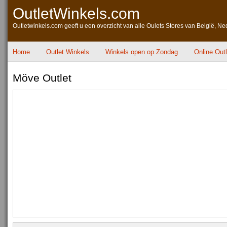
OutletWinkels.com
Outletwinkels.com geeft u een overzicht van alle Oulets Stores van België, Ne
Home
Outlet Winkels
Winkels open op Zondag
Online Out
Möve Outlet