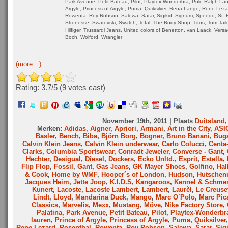
Park Avenue, Petit Bateau, Pilot, Playtex-Wonderbra, Polo Ralph Lau
Argyle, Princess of Argyle, Puma, Quiksilver, Rena Lange, Rene Leza
Rowenta, Roy Robson, Salewa, Sarar, Sigikid, Signum, Speedo, St. E
Strenesse, Swarovski, Swatch, Tefal, The Body Shop, Titus, Tom Tai
Hilfiger, Trussardi Jeans, United colors of Benetton, van Laack, Versa
Boch, Wolford, Wrangler
(more…)
Rating: 3.7/
5
(9 votes cast)
November 19th, 2011 | Plaats
Duitsland
Merken:
Adidas
,
Aigner
,
Apriori
,
Armani
,
Art in the City
,
ASI
Basler
,
Bench
,
Biba
,
Björn Borg
,
Bogner
,
Bruno Banani
,
Buga
Calvin Klein Jeans
,
Calvin Klein underwear
,
Carlo Colucci
,
Centa-
Clarks
,
Columbia Sportswear
,
Conradt Jeweler
,
Converse - Gant
,
Hechter
,
Desigual
,
Diesel
,
Dockers
,
Ecko Unltd.
,
Esprit
,
Estella
,
Flip Flop
,
Fossil
,
Gant
,
Gas Jeans
,
GK Mayer Shoes
,
Golfino
,
Hal
& Cook
,
Home by WMF
,
Hooper´s of London
,
Hudson
,
Hutschenr
Jacques Heim
,
Jette Joop
,
K.I.D.S
,
Kangaroos
,
Kennel & Schme
Kunert
,
Lacoste
,
Lacoste Lambert
,
Lambert
,
Laurèl
,
Le Creuse
Lindt
,
Lloyd
,
Mandarina Duck
,
Mango
,
Marc O´Polo
,
Marc Pic
Classics
,
Marvelis
,
Mexx
,
Mustang
,
Möve
,
Nike Factory Store
,
Palatina
,
Park Avenue
,
Petit Bateau
,
Pilot
,
Playtex-Wonderbr
lauren
,
Prince of Argyle
,
Princess of Argyle
,
Puma
,
Quiksilver
Rene Lezard
,
Rosenthal
,
Rowenta
,
Roy Robson
,
Salewa
,
Sarar
,
Sig