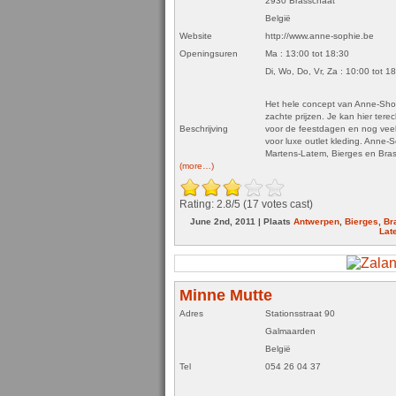
2930 Brasschaat
België
Website
http://www.anne-sophie.be
Openingsuren
Ma : 13:00 tot 18:30
Di, Wo, Do, Vr, Za : 10:00 tot 1
Het hele concept van Anne-Shophi
zachte prijzen. Je kan hier terec
Beschrijving
voor de feestdagen en nog vee
voor luxe outlet kleding. Anne-S
Martens-Latem, Bierges en Bra
(more…)
Rating: 2.8/
5
(17 votes cast)
June 2nd, 2011 | Plaats
Antwerpen
,
Bierges
,
Br
Lat
Minne Mutte
Adres
Stationsstraat 90
Galmaarden
België
Tel
054 26 04 37