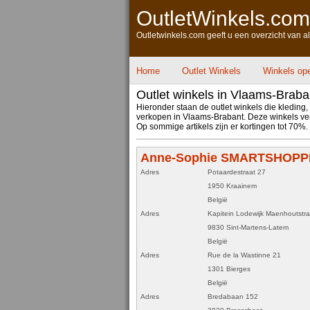
OutletWinkels.com
Outletwinkels.com geeft u een overzicht van a
Home
Outlet Winkels
Winkels op
Outlet winkels in Vlaams-Braba
Hieronder staan de outlet winkels die kleding,
verkopen in Vlaams-Brabant. Deze winkels verk
Op sommige artikels zijn er kortingen tot 70
Anne-Sophie SMARTSHOPPI
Adres
Potaardestraat 27
1950 Kraainem
België
Adres
Kapitein Lodewijk Maenhoutstra
9830 Sint-Martens-Latem
België
Adres
Rue de la Wastinne 21
1301 Bierges
België
Adres
Bredabaan 152