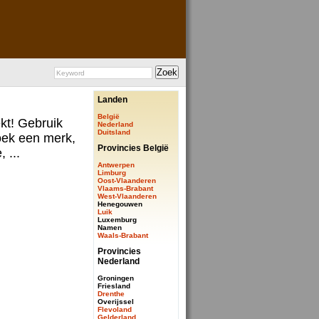
Landen
België
ekt! Gebruik
Nederland
Duitsland
ek een merk,
Provincies België
 ...
Antwerpen
Limburg
Oost-Vlaanderen
Vlaams-Brabant
West-Vlaanderen
Henegouwen
Luik
Luxemburg
Namen
Waals-Brabant
Provincies
Nederland
Groningen
Friesland
Drenthe
Overijssel
Flevoland
Gelderland