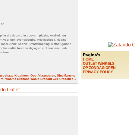
8:00
e draait om drie troeven: plezier, kwaliteit, en
ht voor een avondkleedje, vrijetijdskledij, kleding
l meer. Anne-Sophie Smartshopping is staat garand
ophie outlet heeft vestigingen in Kraainem, Sint-
sschaat.
Pagina’s
HOME
OUTLET WINKELS
OP ZONDAG OPEN
PRIVACY POLICY
asschaat
,
Kraainem
,
Oost-Vlaanderen
,
Sint-Martens-
em
,
Vlaams-Brabant
,
Waals-Brabant
Geen reacties »