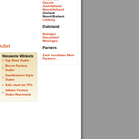
Utrecht
Zuid-Holland
Noord-Holland
Zeeland
Noord-Brabant
Limburg
Duitsland
Ratingen
Düsseldorf
Metzingen
Parners
Zoek resultaten
Meer
Nieuwste Winkels
Partners ...
Top Shoe Outlet
Becon Factory
Outlet
Zweibrücken Style
Outlet
Sale stunt tot 70%
Adidas Factory
Outlet Roermond