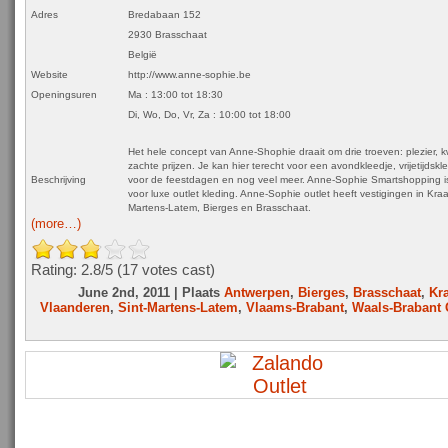
Adres
Bredabaan 152
2930 Brasschaat
België
Website
http://www.anne-sophie.be
Openingsuren
Ma : 13:00 tot 18:30
Di, Wo, Do, Vr, Za : 10:00 tot 18:00
Het hele concept van Anne-Shophie draait om drie troeven: plezier, kw
zachte prijzen. Je kan hier terecht voor een avondkleedje, vrijetijdskle
Beschrijving
voor de feestdagen en nog veel meer. Anne-Sophie Smartshopping i
voor luxe outlet kleding. Anne-Sophie outlet heeft vestigingen in Kraa
Martens-Latem, Bierges en Brasschaat.
(more…)
Rating: 2.8/
5
(17 votes cast)
June 2nd, 2011 | Plaats
Antwerpen
,
Bierges
,
Brasschaat
,
Kr
Vlaanderen
,
Sint-Martens-Latem
,
Vlaams-Brabant
,
Waals-Brabant