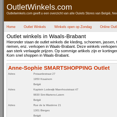
OutletWinkels.com
Outletwinkels.com geeft u een overzicht van alle Oulets Stores van België, Ne
Home
Outlet Winkels
Winkels open op Zondag
Online Out
Outlet winkels in Waals-Brabant
Hieronder staan de outlet winkels die kleding, schoenen, jassen, t
riemen, enz. verkopen in Waals-Brabant. Deze winkels verkopen 
aan sterk verlaagde prijzen. Op sommige artikels zijn er kortinge
Kom snel shoppen in Waals-Brabant.
Anne-Sophie SMARTSHOPPING Outlet
Adres
Potaardestraat 27
1950 Kraainem
België
Adres
Kapitein Lodewijk Maenhoutstraat 47
9830 Sint-Martens-Latem
België
Adres
Rue de la Wastinne 21
1301 Bierges
België