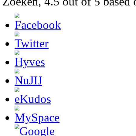
Zoeken
,
4.5
out of
5
based