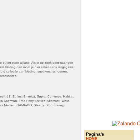
outlet store al lang. Als je op zoek bent naar een
ers kleding dan moet je hier zeker eens langsgaan.
ote collectie aan kleding, sneakers, schoenen,
accessoires.
eth, éS, Etnies, Emerica, Supra, Converse, Habitat,
en Sherman, Fred Perry, Dickies, Altamont, Wesc,
Loreak Median, GAMA-GO, Steady, Stop Staring,
Pagina’s
HOME