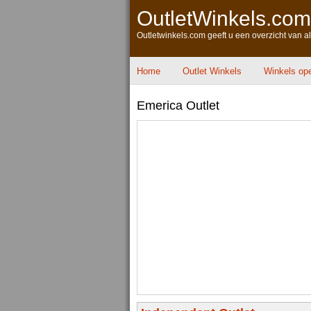
OutletWinkels.com
Outletwinkels.com geeft u een overzicht van a
Home
Outlet Winkels
Winkels op
Emerica Outlet