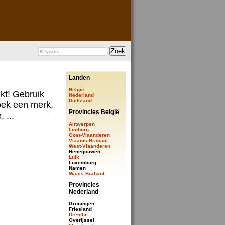
Landen
België
ekt! Gebruik
Nederland
Duitsland
ek een merk,
Provincies België
 ...
Antwerpen
Limburg
Oost-Vlaanderen
Vlaams-Brabant
West-Vlaanderen
Henegouwen
Luik
Luxemburg
Namen
Waals-Brabant
Provincies
Nederland
Groningen
Friesland
Drenthe
Overijssel