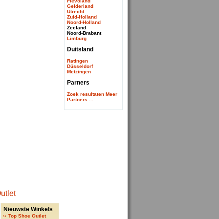
Flevoland
Gelderland
Utrecht
Zuid-Holland
Noord-Holland
Zeeland
Noord-Brabant
Limburg
Duitsland
Ratingen
Düsseldorf
Metzingen
Parners
Zoek resultaten
Meer
Partners ...
Nieuwste Winkels
Top Shoe Outlet