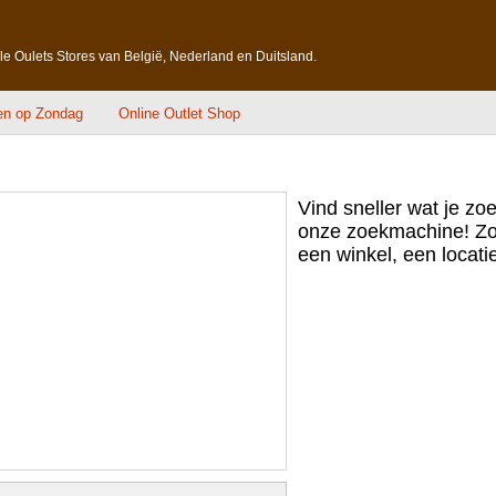
lle Oulets Stores van België, Nederland en Duitsland.
en op Zondag
Online Outlet Shop
Vind sneller wat je zo
onze zoekmachine! Zo
een winkel, een locatie,