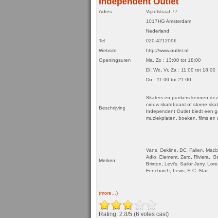
Independent Outlet
Adres
Vijzelstraat 77
1017HG Amsterdam
Nederland
Tel
020-4212096
Website
http://www.outlet.nl
Openingsuren
Ma, Zo : 13:00 tot 18:00
Di, Wo, Vr, Za : 11:00 tot 18:00
Do : 11:00 tot 21:00
Skaters en punkers kennen deze 
nieuw skateboard of stoere skat
Beschrijving
Independent Outlet biedt een gr
muziekplaten, boeken, films en 
Vans, Dekline, DC, Fallen, Macb
Adio, Element, Zero, Riviera, B
Merken
Brixton, Levi’s, Sailor Jerry, 
Fenchurch, Levis, E.C. Star
(more…)
Rating: 2.8/
5
(6 votes cast)