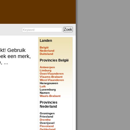
Landen
België
ekt! Gebruik
Nederland
Duitsland
ek een merk,
Provincies België
 ...
Antwerpen
Limburg
Oost-Vlaanderen
Vlaams-Brabant
West-Vlaanderen
Henegouwen
Luik
Luxemburg
Namen
Waals-Brabant
Provincies
Nederland
Groningen
Friesland
Drenthe
Overijssel
Flevoland
Gelderland