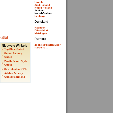
Utrecht
Zuid-Holland
Noord-Holland
Zeeland
Noord-Brabant
Limburg
Duitsland
Ratingen
Düsseldorf
Metzingen
Parners
Zoek resultaten
Meer
Nieuwste Winkels
Partners ...
Top Shoe Outlet
Becon Factory
Outlet
Zweibrücken Style
Outlet
Sale stunt tot 70%
Adidas Factory
Outlet Roermond