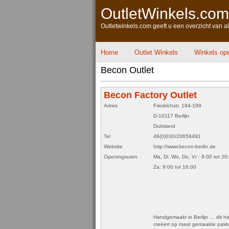
OutletWinkels.com
Outletwinkels.com geeft u een overzicht van a
Home
Outlet Winkels
Winkels op
Becon Outlet
Becon Factory Outlet
Adres
Friedrichstr. 194-199
D-10117 Berlijn
Duitsland
Tel
49(0)030/20658491
Website
http://www.becon-berlin.de
Openingsuren
Ma, Di, Wo, Do, Vr : 9:00 tot 20
Za: 9:00 tot 16:00
Handgemaakt in Berlijn … dit h
creëert op maat gemaakte pak