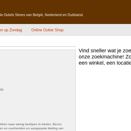
lle Oulets Stores van België, Nederland en Duitsland.
en op Zondag
Online Outlet Shop
Vind sneller wat je zo
onze zoekmachine! Zo
een winkel, een locatie,
:00
ebben maar weinig bedrijven te bieden. Becon
ken en overhemden en aangepaste kleding van