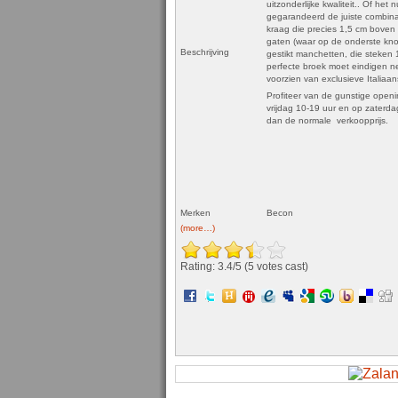
uitzonderlijke kwaliteit.. Of het
gegarandeerd de juiste combina
kraag die precies 1,5 cm boven 
gaten (waar op de onderste kno
Beschrijving
gestikt manchetten, die steken
perfecte broek moet eindigen net
voorzien van exclusieve Italiaan
Profiteer van de gunstige openi
vrijdag 10-19 uur en op zaterdag
dan de normale verkoopprijs.
Merken
Becon
(more…)
Rating: 3.4/
5
(5 votes cast)