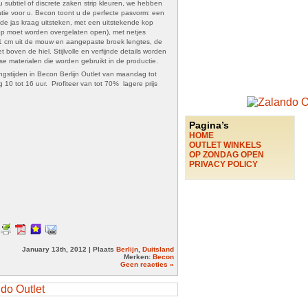
 nu subtiel of discrete zaken strip kleuren, we hebben
tie voor u. Becon toont u de perfecte pasvorm: een
de jas kraag uitsteken, met een uitstekende kop
p moet worden overgelaten open), met netjes
 1 cm uit de mouw en aangepaste broek lengtes, de
 boven de hiel. Stijlvolle en verfijnde details worden
se materialen die worden gebruikt in de productie.
ngstijden in Becon Berlijn Outlet van maandag tot
 10 tot 16 uur. Profiteer van tot 70% lagere prijs
Pagina’s
HOME
OUTLET WINKELS
OP ZONDAG OPEN
PRIVACY POLICY
January 13th, 2012 | Plaats
Berlijn
,
Duitsland
Merken:
Becon
Geen reacties »