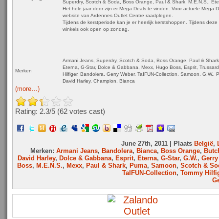
Superdry, Scotch & Soda, Boss Orange, Paul & Shark, M.E.N.S., Ete
Het hele jaar door zijn er Mega Deals te vinden. Voor actuele Mega 
website van Ardennes Outlet Centre raadplegen.
Tijdens de kerstperiode kan je er heerlijk kerstshoppen. Tijdens deze 
winkels ook open op zondag.
Armani Jeans, Superdry, Scotch & Soda, Boss Orange, Paul & Shark
Eterna, G-Star, Dolce & Gabbana, Mexx, Hugo Boss, Esprit, Trussar
Merken
Hilfiger, Bandolera, Gerry Weber, TaIFUN-Collection, Samoon, G.W., 
David Harley, Champion, Bianca
(more…)
Rating: 2.3/
5
(62 votes cast)
June 27th, 2011 | Plaats
België
,
Merken:
Armani Jeans
,
Bandolera
,
Bianca
,
Boss Orange
,
Butc
David Harley
,
Dolce & Gabbana
,
Esprit
,
Eterna
,
G-Star
,
G.W.
,
Gerry
Boss
,
M.E.N.S.
,
Mexx
,
Paul & Shark
,
Puma
,
Samoon
,
Scotch & So
TaIFUN-Collection
,
Tommy Hilfi
Ge