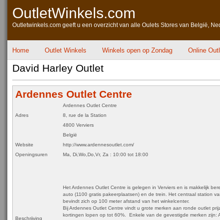
OutletWinkels.com
Outletwinkels.com geeft u een overzicht van alle Oulets Stores van België, Ne
Home
Outlet Winkels
Winkels open op Zondag
Online Out
David Harley Outlet
Ardennes Outlet Centre
Ardennes Outlet Centre
Adres
8, rue de la Station
4800 Verviers
België
Website
http://www.ardennesoutlet.com/
Openingsuren
Ma, Di,Wo,Do,Vr, Za
:
10:00 tot 18:00
Het Ardennes Outlet Centre is gelegen in Verviers en is makkelijk be
auto (1100 gratis pakeerplaatsen) en de trein. Het centraal station va
bevindt zich op 100 meter afstand van het winkelcenter.
Bij Ardennes Outlet Centre vindt u grote merken aan ronde outlet pri
kortingen lopen op tot 60%. Enkele van de gevestigde merken zijn: 
Beschrijving