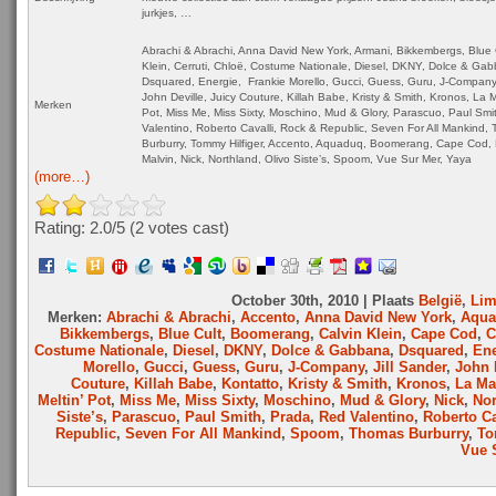
jurkjes, …
Abrachi & Abrachi, Anna David New York, Armani, Bikkembergs, Blue C
Klein, Cerruti, Chloë, Costume Nationale, Diesel, DKNY, Dolce & Ga
Dsquared, Energie, Frankie Morello, Gucci, Guess, Guru, J-Company, 
John Deville, Juicy Couture, Killah Babe, Kristy & Smith, Kronos, La Ma
Merken
Pot, Miss Me, Miss Sixty, Moschino, Mud & Glory, Parascuo, Paul Smi
Valentino, Roberto Cavalli, Rock & Republic, Seven For All Mankind,
Burburry, Tommy Hilfiger, Accento, Aquaduq, Boomerang, Cape Cod, 
Malvin, Nick, Northland, Olivo Siste’s, Spoom, Vue Sur Mer, Yaya
(more…)
Rating: 2.0/
5
(2 votes cast)
October 30th, 2010 | Plaats
België
,
Lim
Merken:
Abrachi & Abrachi
,
Accento
,
Anna David New York
,
Aqua
Bikkembergs
,
Blue Cult
,
Boomerang
,
Calvin Klein
,
Cape Cod
,
C
Costume Nationale
,
Diesel
,
DKNY
,
Dolce & Gabbana
,
Dsquared
,
Ene
Morello
,
Gucci
,
Guess
,
Guru
,
J-Company
,
Jill Sander
,
John 
Couture
,
Killah Babe
,
Kontatto
,
Kristy & Smith
,
Kronos
,
La Ma
Meltin’ Pot
,
Miss Me
,
Miss Sixty
,
Moschino
,
Mud & Glory
,
Nick
,
Nor
Siste’s
,
Parascuo
,
Paul Smith
,
Prada
,
Red Valentino
,
Roberto Ca
Republic
,
Seven For All Mankind
,
Spoom
,
Thomas Burburry
,
To
Vue 