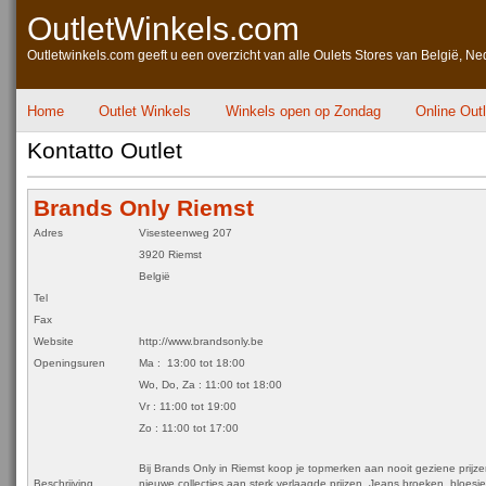
OutletWinkels.com
Outletwinkels.com geeft u een overzicht van alle Oulets Stores van België, Ne
Home
Outlet Winkels
Winkels open op Zondag
Online Out
Kontatto Outlet
Brands Only Riemst
Adres
Visesteenweg 207
3920 Riemst
België
Tel
Fax
Website
http://www.brandsonly.be
Openingsuren
Ma : 13:00 tot 18:00
Wo, Do, Za : 11:00 tot 18:00
Vr : 11:00 tot 19:00
Zo : 11:00 tot 17:00
Bij Brands Only in Riemst koop je topmerken aan nooit geziene prijze
Beschrijving
nieuwe collecties aan sterk verlaagde prijzen. Jeans broeken, bloesj