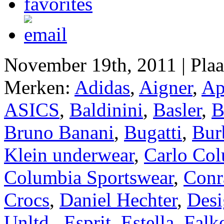
November 19th, 2011 | Pla
Merken:
Adidas
,
Aigner
,
Ap
ASICS
,
Baldinini
,
Basler
,
B
Bruno Banani
,
Bugatti
,
Bur
Klein underwear
,
Carlo Col
Columbia Sportswear
,
Conr
Crocs
,
Daniel Hechter
,
Desi
Unltd.
,
Esprit
,
Estella
,
Falk