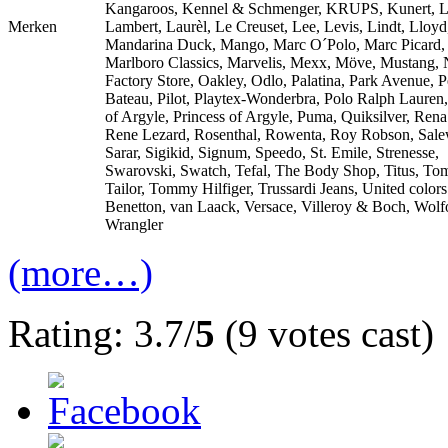
Kangaroos, Kennel & Schmenger, KRUPS, Kunert, L
Merken
Lambert, Laurèl, Le Creuset, Lee, Levis, Lindt, Lloyd
Mandarina Duck, Mango, Marc O´Polo, Marc Picard,
Marlboro Classics, Marvelis, Mexx, Möve, Mustang, 
Factory Store, Oakley, Odlo, Palatina, Park Avenue, Pe
Bateau, Pilot, Playtex-Wonderbra, Polo Ralph Lauren,
of Argyle, Princess of Argyle, Puma, Quiksilver, Ren
Rene Lezard, Rosenthal, Rowenta, Roy Robson, Sale
Sarar, Sigikid, Signum, Speedo, St. Emile, Strenesse,
Swarovski, Swatch, Tefal, The Body Shop, Titus, To
Tailor, Tommy Hilfiger, Trussardi Jeans, United colors
Benetton, van Laack, Versace, Villeroy & Boch, Wolf
Wrangler
(more…)
Rating: 3.7/
5
(9 votes cast)