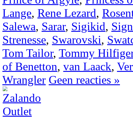
Lange
,
Rene Lezard
,
Rosen
Salewa
,
Sarar
,
Sigikid
,
Sig
Strenesse
,
Swarovski
,
Swat
Tom Tailor
,
Tommy Hilfige
of Benetton
,
van Laack
,
Ver
Wrangler
Geen reacties »