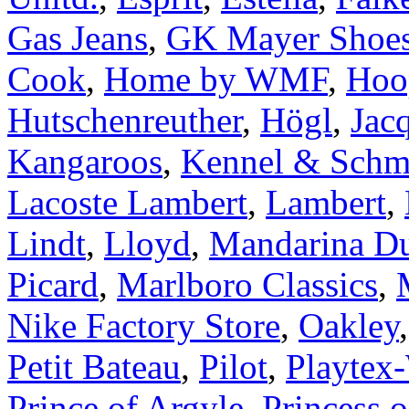
Gas Jeans
,
GK Mayer Shoe
Cook
,
Home by WMF
,
Hoo
Hutschenreuther
,
Högl
,
Jac
Kangaroos
,
Kennel & Schm
Lacoste Lambert
,
Lambert
,
Lindt
,
Lloyd
,
Mandarina D
Picard
,
Marlboro Classics
,
Nike Factory Store
,
Oakley
Petit Bateau
,
Pilot
,
Playtex
Prince of Argyle
,
Princess o