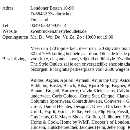
Adres
Londoner Bogen 10-90
D-66482 Zweibrücken
Duitsland
Tel
0049 6332 9939 14
Website
zweibrucken.thestyleoutlets.de
Openingsuren
Ma, Di, Wo, Do, Vr, Za, Zo : 10:00 tot 19:00
Meer dan 120 topmerken, meer dan 120 stijlvolle bout
30 tot 70% korting het hele jaar door. Dit is de ideale p
Beschrijving
voor luxe, elegantie, sport, vrijetijd en lifestyle. Zwei
The Style Outlets zal je een onvergetelijke shoppingd
bezorgen. Er is gratis parkeerplaats voor 2600 wagens
Adidas, Aigner, Apriori, Armani, Art in the City, Asics
Baldinini, Basler, Bench, Biba, Bjorn Borg, Bogner, 
Banani, Bugatti, Burberry, Calvin Klein Jeans, Calvin
underwear, Carlo Colucci, Centa Star, Cinque, Clarks,
Columbia Sportswear, Conradt Jeweler, Converse – G
Crocs, Daniel Hechter, Desigual, Diesel, Dockers, Ec
Unltd., Esprit, Estella, Falke, Felina, Flip Flop, Fossil
Gas Jeans, GK Mayer Shoes, Golfino, Hallhuber, Hög
Home & Cook, Home by WMF, Hooper´s of London
Hudson, Hutschenreuther, Jacques Heim, Jette Joop, K