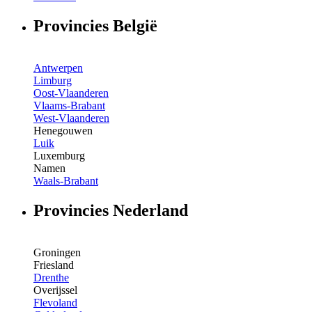
Provincies België
Antwerpen
Limburg
Oost-Vlaanderen
Vlaams-Brabant
West-Vlaanderen
Henegouwen
Luik
Luxemburg
Namen
Waals-Brabant
Provincies Nederland
Groningen
Friesland
Drenthe
Overijssel
Flevoland