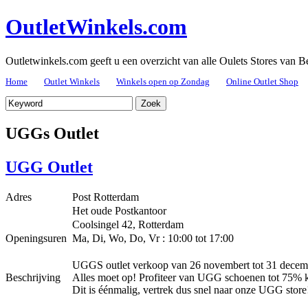
OutletWinkels.com
Outletwinkels.com geeft u een overzicht van alle Oulets Stores van B
Home
Outlet Winkels
Winkels open op Zondag
Online Outlet Shop
UGGs Outlet
UGG Outlet
Adres
Post Rotterdam
Het oude Postkantoor
Coolsingel 42, Rotterdam
Openingsuren
Ma, Di, Wo, Do, Vr : 10:00 tot 17:00
UGGS outlet verkoop van 26 novembert tot 31 decem
Beschrijving
Alles moet op! Profiteer van UGG schoenen tot 75% k
Dit is éénmalig, vertrek dus snel naar onze UGG store