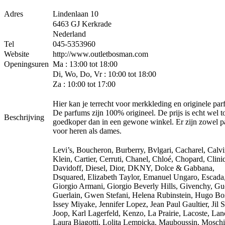
Adres
Lindenlaan 10
6463 GJ Kerkrade
Nederland
Tel
045-5353960
Website
http://www.outletbosman.com
Openingsuren
Ma : 13:00 tot 18:00
Di, Wo, Do, Vr : 10:00 tot 18:00
Za : 10:00 tot 17:00
Hier kan je terrecht voor merkkleding en originele par
De parfums zijn 100% origineel. De prijs is echt wel 
Beschrijving
goedkoper dan in een gewone winkel. Er zijn zowel 
voor heren als dames.
Levi’s, Boucheron, Burberry, Bvlgari, Cacharel, Calv
Klein, Cartier, Cerruti, Chanel, Chloé, Chopard, Clini
Davidoff, Diesel, Dior, DKNY, Dolce & Gabbana,
Dsquared, Elizabeth Taylor, Emanuel Ungaro, Escada
Giorgio Armani, Giorgio Beverly Hills, Givenchy, Gu
Guerlain, Gwen Stefani, Helena Rubinstein, Hugo Bo
Issey Miyake, Jennifer Lopez, Jean Paul Gaultier, Jil 
Joop, Karl Lagerfeld, Kenzo, La Prairie, Lacoste, La
Laura Biagotti, Lolita Lempicka, Mauboussin, Moschi