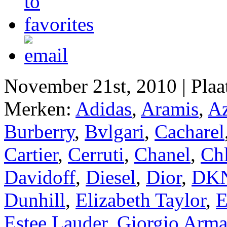
November 21st, 2010 | Plaa
Merken:
Adidas
,
Aramis
,
Az
Burberry
,
Bvlgari
,
Cacharel
Cartier
,
Cerruti
,
Chanel
,
Ch
Davidoff
,
Diesel
,
Dior
,
DK
Dunhill
,
Elizabeth Taylor
,
E
Estee Lauder
,
Giorgio Arma