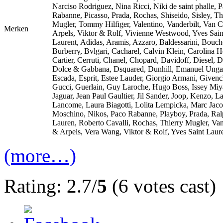
Narciso Rodriguez, Nina Ricci, Niki de saint phalle, 
Rabanne, Picasso, Prada, Rochas, Shiseido, Sisley, Th
Mugler, Tommy Hilfiger, Valentino, Vanderbilt, Van C
Merken
Arpels, Viktor & Rolf, Vivienne Westwood, Yves Sain
Laurent, Adidas, Aramis, Azzaro, Baldessarini, Bouch
Burberry, Bvlgari, Cacharel, Calvin Klein, Carolina H
Cartier, Cerruti, Chanel, Chopard, Davidoff, Diesel, D
Dolce & Gabbana, Dsquared, Dunhill, Emanuel Unga
Escada, Esprit, Estee Lauder, Giorgio Armani, Givenc
Gucci, Guerlain, Guy Laroche, Hugo Boss, Issey Miy
Jaguar, Jean Paul Gaultier, Jil Sander, Joop, Kenzo, La
Lancome, Laura Biagotti, Lolita Lempicka, Marc Jaco
Moschino, Nikos, Paco Rabanne, Playboy, Prada, Ra
Lauren, Roberto Cavalli, Rochas, Thierry Mugler, Va
& Arpels, Vera Wang, Viktor & Rolf, Yves Saint Laur
(more…)
Rating: 2.7/
5
(6 votes cast)