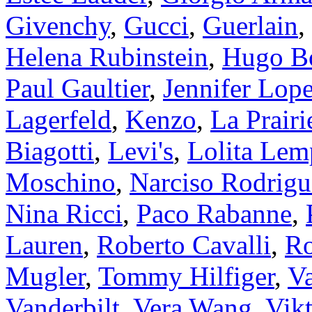
Givenchy
,
Gucci
,
Guerlain
,
Helena Rubinstein
,
Hugo B
Paul Gaultier
,
Jennifer Lop
Lagerfeld
,
Kenzo
,
La Prairi
Biagotti
,
Levi's
,
Lolita Lem
Moschino
,
Narciso Rodrigu
Nina Ricci
,
Paco Rabanne
,
Lauren
,
Roberto Cavalli
,
Ro
Mugler
,
Tommy Hilfiger
,
Va
Vanderbilt
,
Vera Wang
,
Vik