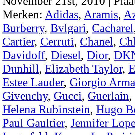
November 21st, 2010 | Plaa
Merken:
Adidas
,
Aramis
,
Az
Burberry
,
Bvlgari
,
Cacharel
Cartier
,
Cerruti
,
Chanel
,
Ch
Davidoff
,
Diesel
,
Dior
,
DK
Dunhill
,
Elizabeth Taylor
,
E
Estee Lauder
,
Giorgio Arma
Givenchy
,
Gucci
,
Guerlain
,
Helena Rubinstein
,
Hugo B
Paul Gaultier
,
Jennifer Lop