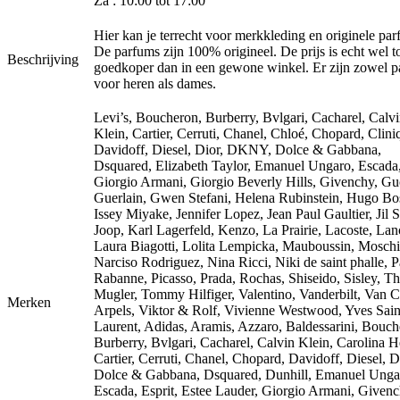
Za : 10:00 tot 17:00
Hier kan je terrecht voor merkkleding en originele par
De parfums zijn 100% origineel. De prijs is echt wel 
Beschrijving
goedkoper dan in een gewone winkel. Er zijn zowel 
voor heren als dames.
Levi’s, Boucheron, Burberry, Bvlgari, Cacharel, Calv
Klein, Cartier, Cerruti, Chanel, Chloé, Chopard, Clini
Davidoff, Diesel, Dior, DKNY, Dolce & Gabbana,
Dsquared, Elizabeth Taylor, Emanuel Ungaro, Escada
Giorgio Armani, Giorgio Beverly Hills, Givenchy, Gu
Guerlain, Gwen Stefani, Helena Rubinstein, Hugo Bo
Issey Miyake, Jennifer Lopez, Jean Paul Gaultier, Jil 
Joop, Karl Lagerfeld, Kenzo, La Prairie, Lacoste, La
Laura Biagotti, Lolita Lempicka, Mauboussin, Moschi
Narciso Rodriguez, Nina Ricci, Niki de saint phalle, 
Rabanne, Picasso, Prada, Rochas, Shiseido, Sisley, Th
Mugler, Tommy Hilfiger, Valentino, Vanderbilt, Van C
Merken
Arpels, Viktor & Rolf, Vivienne Westwood, Yves Sain
Laurent, Adidas, Aramis, Azzaro, Baldessarini, Bouch
Burberry, Bvlgari, Cacharel, Calvin Klein, Carolina H
Cartier, Cerruti, Chanel, Chopard, Davidoff, Diesel, D
Dolce & Gabbana, Dsquared, Dunhill, Emanuel Unga
Escada, Esprit, Estee Lauder, Giorgio Armani, Givenc