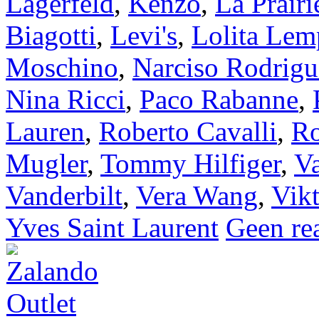
Lagerfeld
,
Kenzo
,
La Prairi
Biagotti
,
Levi's
,
Lolita Lem
Moschino
,
Narciso Rodrigu
Nina Ricci
,
Paco Rabanne
,
Lauren
,
Roberto Cavalli
,
Ro
Mugler
,
Tommy Hilfiger
,
Va
Vanderbilt
,
Vera Wang
,
Vik
Yves Saint Laurent
Geen rea