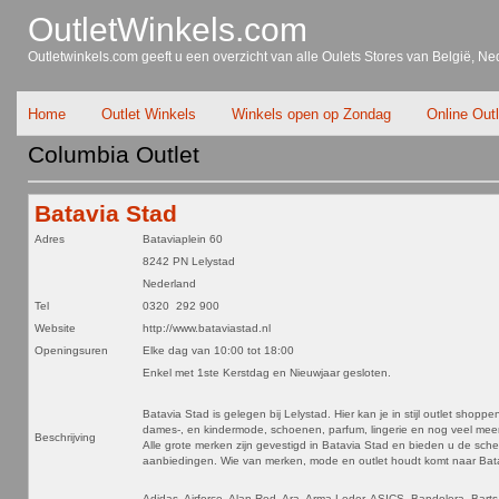
OutletWinkels.com
Outletwinkels.com geeft u een overzicht van alle Oulets Stores van België, Ne
Home
Outlet Winkels
Winkels open op Zondag
Online Out
Columbia Outlet
Batavia Stad
Adres
Bataviaplein 60
8242 PN Lelystad
Nederland
Tel
0320 292 900
Website
http://www.bataviastad.nl
Openingsuren
Elke dag van 10:00 tot 18:00
Enkel met 1ste Kerstdag en Nieuwjaar gesloten.
Batavia Stad is gelegen bij Lelystad. Hier kan je in stijl outlet shoppen
dames-, en kindermode, schoenen, parfum, lingerie en nog veel meer 
Beschrijving
Alle grote merken zijn gevestigd in Batavia Stad en bieden u de sche
aanbiedingen. Wie van merken, mode en outlet houdt komt naar Bat
Adidas, Airforce, Alan Red, Ara, Arma Leder, ASICS, Bandolera, Barts