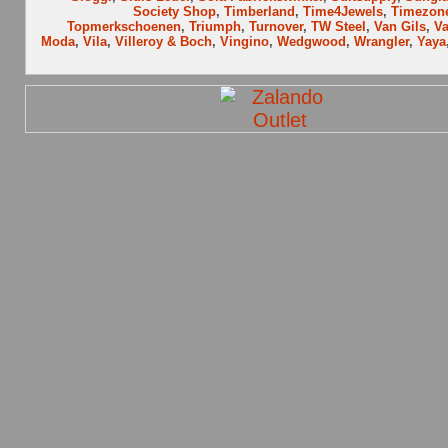
Society Shop
,
Timberland
,
Time4Jewels
,
Timezon
Topmerkschoenen
,
Triumph
,
Turnover
,
TW Steel
,
Van Gils
,
V
Moda
,
Vila
,
Villeroy & Boch
,
Vingino
,
Wedgwood
,
Wrangler
,
Yaya