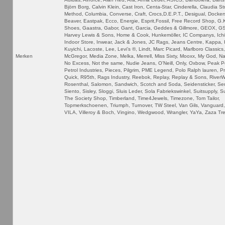
Björn Borg, Calvin Klein, Cast Iron, Centa-Star, Cinderella, Claudia St
Method, Columbia, Converse, Craft, Crocs,D.E.P.T., Desigual, Docker
Beaver, Eastpak, Ecco, Energie, Esprit,Fossil, Free Record Shop, G.
Shoes, Gaastra, Gabor, Gant, Garcia, Geddes & Gillmore, GEOX, 
Harvey Lewis & Sons, Home & Cook, Hunkemöller, IC Companys, Ichi
Indoor Store, Inwear, Jack & Jones, JC Rags, Jeans Centre, Kappa, K
Kuyichi, Lacoste, Lee, Levi’s ®, Lindt, Marc Picard, Marlboro Classics
Merken
McGregor, Media Zone, Melka, Merrell, Miss Sixty, Mooxx, My God, Nap
No Excess, Not the same, Nudie Jeans, O’Neill, Only, Oxbow, Peak 
Petrol Industries, Pieces, Pilgrim, PME Legend, Polo Ralph lauren, P
Quick, R95th, Rags Industry, Reebok, Replay, Replay & Sons, River
Rosenthal, Salomon, Sandwich, Scotch and Soda, Seidensticker, Se
Siento, Sisley, Sloggi, Sluis Leder, Sola Fabriekswinkel, Suitsupply, 
The Society Shop, Timberland, Time4Jewels, Timezone, Tom Tailor,
Topmerkschoenen, Triumph, Turnover, TW Steel, Van Gils, Vanguard
VILA, Villeroy & Boch, Vingino, Wedgwood, Wrangler, YaYa, Zaza Tr