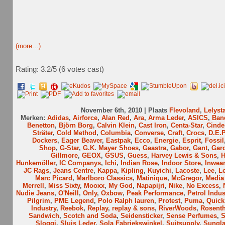
(more…)
Rating: 3.2/
5
(6 votes cast)
November 6th, 2010 | Plaats
Flevoland
,
Lelyst
Merken:
Adidas
,
Airforce
,
Alan Red
,
Ara
,
Arma Leder
,
ASICS
,
Ban
Benetton
,
Björn Borg
,
Calvin Klein
,
Cast Iron
,
Centa-Star
,
Cinde
Sträter
,
Cold Method
,
Columbia
,
Converse
,
Craft
,
Crocs
,
D.E.P
Dockers
,
Eager Beaver
,
Eastpak
,
Ecco
,
Energie
,
Esprit
,
Fossil
Shop
,
G-Star
,
G.K. Mayer Shoes
,
Gaastra
,
Gabor
,
Gant
,
Garc
Gillmore
,
GEOX
,
GSUS
,
Guess
,
Harvey Lewis & Sons
,
H
Hunkemöller
,
IC Companys
,
Ichi
,
Indian Rose
,
Indoor Store
,
Inwear
JC Rags
,
Jeans Centre
,
Kappa
,
Kipling
,
Kuyichi
,
Lacoste
,
Lee
,
Le
Marc Picard
,
Marlboro Classics
,
Matinique
,
McGregor
,
Media
Merrell
,
Miss Sixty
,
Mooxx
,
My God
,
Napapijri
,
Nike
,
No Excess
,
Nudie Jeans
,
O'Neill
,
Only
,
Oxbow
,
Peak Performance
,
Petrol Indus
Pilgrim
,
PME Legend
,
Polo Ralph lauren
,
Protest
,
Puma
,
Quick
Industry
,
Reebok
,
Replay
,
replay & sons
,
RiverWoods
,
Rosenth
Sandwich
,
Scotch and Soda
,
Seidensticker
,
Sense Perfumes
,
S
Sloggi
,
Sluis Leder
,
Sola Fabriekswinkel
,
Suitsupply
,
Sungla