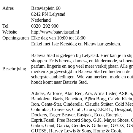
Adres
Bataviaplein 60
8242 PN Lelystad
Nederland
Tel
0320 292 900
Website
http://www.bataviastad.nl
Openingsuren
Elke dag van 10:00 tot 18:00
Enkel met 1ste Kerstdag en Nieuwjaar gesloten.
Batavia Stad is gelegen bij Lelystad. Hier kan je in stijl
shoppen. Er is heren-, dames-, en kindermode, schoen
parfum, lingerie en nog veel meer verkrijgbaar. Alle gr
Beschrijving
merken zijn gevestigd in Batavia Stad en bieden u de
scherpste aanbiedingen. Wie van merken, mode en out
houdt komt naar Batavia Stad.
Adidas, Airforce, Alan Red, Ara, Arma Leder, ASICS
Bandolera, Barts, Benetton, Björn Borg, Calvin Klein
Iron, Centa-Star, Cinderella, Claudia Sträter, Cold Me
Columbia, Converse, Craft, Crocs,D.E.P.T., Desigual,
Dockers, Eager Beaver, Eastpak, Ecco, Energie,
Esprit,Fossil, Free Record Shop, G.K. Mayer Shoes, G
Gabor, Gant, Garcia, Geddes & Gillmore, GEOX, G
GUESS, Harvey Lewis & Sons, Home & Cook,