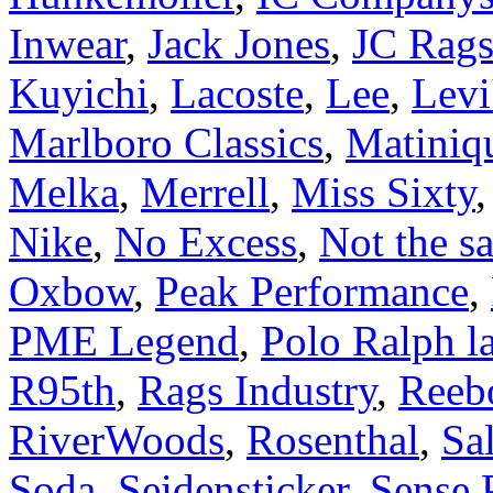
Inwear
,
Jack Jones
,
JC Rag
Kuyichi
,
Lacoste
,
Lee
,
Levi
Marlboro Classics
,
Matiniq
Melka
,
Merrell
,
Miss Sixty
Nike
,
No Excess
,
Not the s
Oxbow
,
Peak Performance
,
PME Legend
,
Polo Ralph l
R95th
,
Rags Industry
,
Reeb
RiverWoods
,
Rosenthal
,
Sa
Soda
,
Seidensticker
,
Sense 