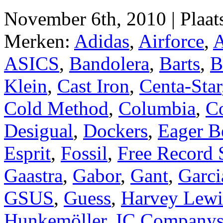
November 6th, 2010 | Plaa
Merken:
Adidas
,
Airforce
,
A
ASICS
,
Bandolera
,
Barts
,
B
Klein
,
Cast Iron
,
Centa-Star
Cold Method
,
Columbia
,
C
Desigual
,
Dockers
,
Eager B
Esprit
,
Fossil
,
Free Record
Gaastra
,
Gabor
,
Gant
,
Garci
GSUS
,
Guess
,
Harvey Lewi
Hunkemöller
,
IC Company