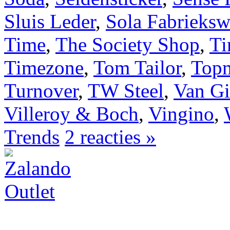
Sluis Leder
,
Sola Fabrieksw
Time
,
The Society Shop
,
Ti
Timezone
,
Tom Tailor
,
Top
Turnover
,
TW Steel
,
Van Gi
Villeroy & Boch
,
Vingino
,
Trends
2 reacties »