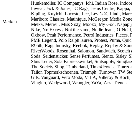
Hunkemöller, IC Companys, Ichi, Indian Rose, Indoor
Inwear, Jack & Jones, JC Rags, Jeans Centre, Kappa,
Kipling, Kuyichi, Lacoste, Lee, Levi’s ®, Lindt, Marc
Marlboro Classics, Matinique, McGregor, Media Zone
Merken
Melka, Merrell, Miss Sixty, Mooxx, My God, Napapijr
Nike, No Excess, Not the same, Nudie Jeans, O’Neill,
Oxbow, Peak Performance, Petrol Industries, Pieces, P
PME Legend, Polo Ralph lauren, Protest, Puma, Quic
R95th, Rags Industry, Reebok, Replay, Replay & Son
RiverWoods, Rosenthal, Salomon, Sandwich, Scotch 
Soda, Seidensticker, Sense Perfumes, Siento, Sisley, S
Sluis Leder, Sola Fabriekswinkel, Suitsupply, Sunglas
The Society Shop, Timberland, Time4Jewels, Timezo
Tailor, Topmerkschoenen, Triumph, Turnover, TW Ste
Gils, Vanguard, Vero Moda, VILA, Villeroy & Boch,
Vingino, Wedgwood, Wrangler, YaYa, Zaza Trends