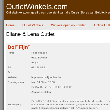
OutletWinkels.com
Outletwinkels.com geeft u een overzicht van alle Oulets Stores van België, Ne
Home
Outlet Winkels
Winkels open op Zondag
Online Out
Eliane & Lena Outlet
Dol”Fijn”
Adres
Peperstraat 3
9120 Beveren
België
Tel
032 96 88 81
Fax
Website
http://www.dolfijnonline.be
Openingsuren
Ma : 14:00 tot 18:00
Di, Wo, Do, Vr, Za, : 10:00 tot 18:00
Zondag gesloten
Bij Dol”Fijn” Oulet Store vindt je een resem aan bekende merken. Er 
Beschrijving
voor baby’s, peuters, kleuters, kinderen, jongeren, dames en heren.
maakt het mogelijk om u kortingen tot -70% aan te bieden.