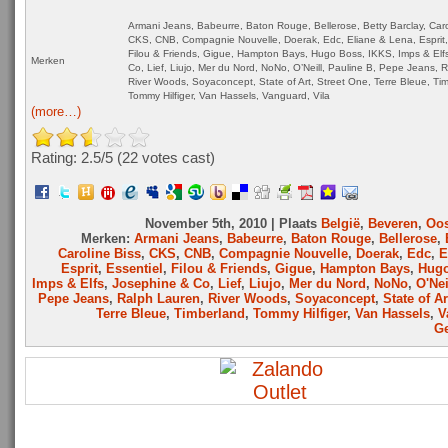
Armani Jeans, Babeurre, Baton Rouge, Bellerose, Betty Barclay, Caro
CKS, CNB, Compagnie Nouvelle, Doerak, Edc, Eliane & Lena, Esprit, 
Filou & Friends, Gigue, Hampton Bays, Hugo Boss, IKKS, Imps & Elf
Merken
Co, Lief, Liujo, Mer du Nord, NoNo, O’Neill, Pauline B, Pepe Jeans, 
River Woods, Soyaconcept, State of Art, Street One, Terre Bleue, Ti
Tommy Hilfiger, Van Hassels, Vanguard, Vila
(more…)
Rating: 2.5/
5
(22 votes cast)
November 5th, 2010 | Plaats
België
,
Beveren
,
Oos
Merken:
Armani Jeans
,
Babeurre
,
Baton Rouge
,
Bellerose
,
Caroline Biss
,
CKS
,
CNB
,
Compagnie Nouvelle
,
Doerak
,
Edc
,
E
Esprit
,
Essentiel
,
Filou & Friends
,
Gigue
,
Hampton Bays
,
Hug
Imps & Elfs
,
Josephine & Co
,
Lief
,
Liujo
,
Mer du Nord
,
NoNo
,
O'Nei
Pepe Jeans
,
Ralph Lauren
,
River Woods
,
Soyaconcept
,
State of Ar
Terre Bleue
,
Timberland
,
Tommy Hilfiger
,
Van Hassels
,
V
Ge