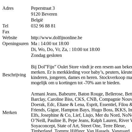
Adres
Peperstraat 3
9120 Beveren
België
Tel
032 96 88 81
Fax
Website
http://www.dolfijnonline.be
Openingsuren
Ma : 14:00 tot 18:00
Di, Wo, Do, Vr, Za, : 10:00 tot 18:00
Zondag gesloten
Bij Dol”Fijn” Oulet Store vindt je een resem aan bek
merken. Er is merkkleding voor baby’s, peuters, kleute
Beschrijving
kinderen, jongeren, dames en heren. Stockverkoop ma
mogelijk om u kortingen tot -70% aan te bieden.
Armani Jeans, Babeurre, Baton Rouge, Bellerose, Bet
Barclay, Caroline Biss, CKS, CNB, Compagnie Nouve
Doerak, Edc, Eliane & Lena, Esprit, Essentiel, Filou 
Friends, Gigue, Hampton Bays, Hugo Boss, IKKS, I
Merken
Elfs, Josephine & Co, Lief, Liujo, Mer du Nord, NoN
O’Neill, Pauline B, Pepe Jeans, Ralph Lauren, River
Soyaconcept, State of Art, Street One, Terre Bleue,
Timberland, Tommy Hilfiger, Van Hassels, Vanguard, 