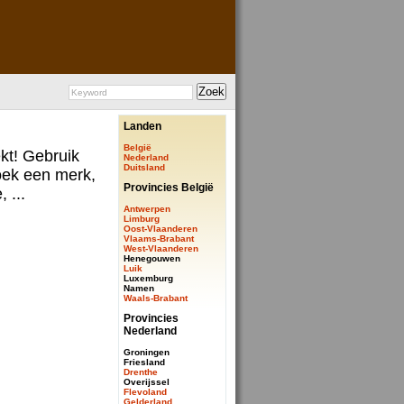
Landen
België
ekt! Gebruik
Nederland
Duitsland
ek een merk,
Provincies België
 ...
Antwerpen
Limburg
Oost-Vlaanderen
Vlaams-Brabant
West-Vlaanderen
Henegouwen
Luik
Luxemburg
Namen
Waals-Brabant
Provincies
Nederland
Groningen
Friesland
Drenthe
Overijssel
Flevoland
Gelderland