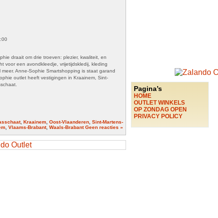
8:00
e draait om drie troeven: plezier, kwaliteit, en
ht voor een avondkleedje, vrijetijdskledij, kleding
l meer. Anne-Sophie Smartshopping is staat garand
ophie outlet heeft vestigingen in Kraainem, Sint-
sschaat.
Pagina’s
HOME
OUTLET WINKELS
OP ZONDAG OPEN
PRIVACY POLICY
asschaat
,
Kraainem
,
Oost-Vlaanderen
,
Sint-Martens-
em
,
Vlaams-Brabant
,
Waals-Brabant
Geen reacties »