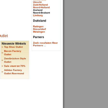
Utrecht
Zuid-Holland
Noord-Holland
Zeeland
Noord-Brabant
Limburg
Duitsland
Ratingen
Düsseldorf
Metzingen
Parners
Zoek resultaten
Meer
Nieuwste Winkels
Partners ...
Top Shoe Outlet
Becon Factory
Outlet
Zweibrücken Style
Outlet
Sale stunt tot 70%
Adidas Factory
Outlet Roermond