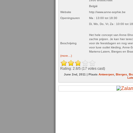
2930 Brasschaat
België
Website
http://www.anne-sophie.be
Openingsuren
Ma : 13:00 tot 18:30
Di, Wo, Do, Vr, Za : 10:00 tot 1
Het hele concept van Anne-Shophi
zachte prijzen. Je kan hier terec
Beschrijving
voor de feestdagen en nog vee
voor luxe outlet kleding. Anne-S
Martens-Latem, Bierges en Bra
(more…)
Rating: 2.8/
5
(17 votes cast)
June 2nd, 2011 | Plaats
Antwerpen
,
Bierges
,
Br
Lat