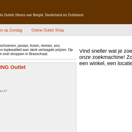
lle Oulets Stores van België, Nederland en Duitsland.
en op Zondag
Online Outlet Shop
 schoenen, jassen, truien, riemen, enz.
 topkwaliteit aan sterk verlaagde prijzen. Op
Vind sneller wat je zo
om snel shoppen in Brasschaat.
onze zoekmachine! Zo
een winkel, een locatie,
NG Outlet
at 47