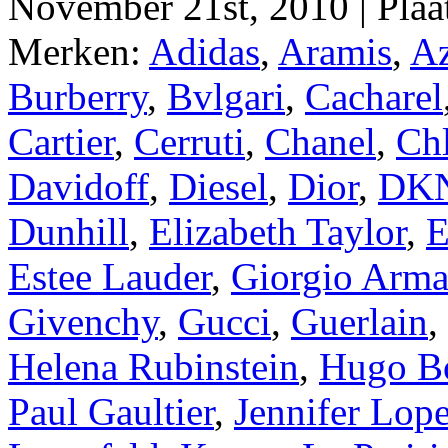
November 21st, 2010 | Plaa
Merken:
Adidas
,
Aramis
,
Az
Burberry
,
Bvlgari
,
Cacharel
Cartier
,
Cerruti
,
Chanel
,
Ch
Davidoff
,
Diesel
,
Dior
,
DK
Dunhill
,
Elizabeth Taylor
,
E
Estee Lauder
,
Giorgio Arma
Givenchy
,
Gucci
,
Guerlain
,
Helena Rubinstein
,
Hugo B
Paul Gaultier
,
Jennifer Lop