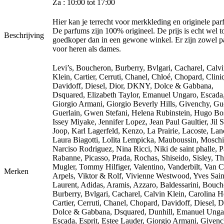
Za : 10:00 tot 17:00
Hier kan je terrecht voor merkkleding en originele par
De parfums zijn 100% origineel. De prijs is echt wel 
Beschrijving
goedkoper dan in een gewone winkel. Er zijn zowel 
voor heren als dames.
Levi’s, Boucheron, Burberry, Bvlgari, Cacharel, Calv
Klein, Cartier, Cerruti, Chanel, Chloé, Chopard, Clini
Davidoff, Diesel, Dior, DKNY, Dolce & Gabbana,
Dsquared, Elizabeth Taylor, Emanuel Ungaro, Escada
Giorgio Armani, Giorgio Beverly Hills, Givenchy, Gu
Guerlain, Gwen Stefani, Helena Rubinstein, Hugo Bo
Issey Miyake, Jennifer Lopez, Jean Paul Gaultier, Jil 
Joop, Karl Lagerfeld, Kenzo, La Prairie, Lacoste, La
Laura Biagotti, Lolita Lempicka, Mauboussin, Moschi
Narciso Rodriguez, Nina Ricci, Niki de saint phalle, 
Rabanne, Picasso, Prada, Rochas, Shiseido, Sisley, Th
Mugler, Tommy Hilfiger, Valentino, Vanderbilt, Van C
Merken
Arpels, Viktor & Rolf, Vivienne Westwood, Yves Sain
Laurent, Adidas, Aramis, Azzaro, Baldessarini, Bouch
Burberry, Bvlgari, Cacharel, Calvin Klein, Carolina H
Cartier, Cerruti, Chanel, Chopard, Davidoff, Diesel, D
Dolce & Gabbana, Dsquared, Dunhill, Emanuel Unga
Escada, Esprit, Estee Lauder, Giorgio Armani, Givenc