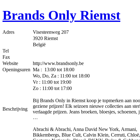
Brands Only Riemst
Adres
Visesteenweg 207
3920 Riemst
België
Tel
Fax
Website
http://www.brandsonly.be
Openingsuren
Ma : 13:00 tot 18:00
Wo, Do, Za : 11:00 tot 18:00
Vr : 11:00 tot 19:00
Zo : 11:00 tot 17:00
Bij Brands Only in Riemst koop je topmerken aan noo
geziene prijzen! Elk seizoen nieuwe collecties aan ster
Beschrijving
verlaagde prijzen. Jeans broeken, bloesjes, schoenen, j
…
Abrachi & Abrachi, Anna David New York, Armani,
Bikkembergs, Blue Cult, Calvin Klein, Cerruti, Chloë