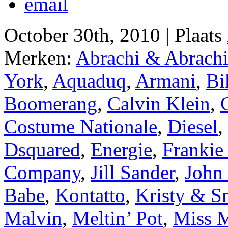
October 30th, 2010 | Plaats
Merken:
Abrachi & Abrach
York
,
Aquaduq
,
Armani
,
Bi
Boomerang
,
Calvin Klein
,
Costume Nationale
,
Diesel
,
Dsquared
,
Energie
,
Frankie
Company
,
Jill Sander
,
John 
Babe
,
Kontatto
,
Kristy & S
Malvin
,
Meltin’ Pot
,
Miss 