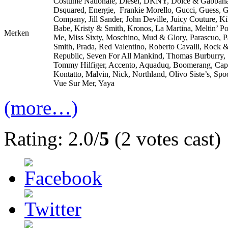
Costume Nationale, Diesel, DKNY, Dolce & Gabbana
Dsquared, Energie, Frankie Morello, Gucci, Guess, G
Company, Jill Sander, John Deville, Juicy Couture, Ki
Babe, Kristy & Smith, Kronos, La Martina, Meltin’ Po
Merken
Me, Miss Sixty, Moschino, Mud & Glory, Parascuo, P
Smith, Prada, Red Valentino, Roberto Cavalli, Rock 
Republic, Seven For All Mankind, Thomas Burburry,
Tommy Hilfiger, Accento, Aquaduq, Boomerang, Cap
Kontatto, Malvin, Nick, Northland, Olivo Siste’s, Sp
Vue Sur Mer, Yaya
(more…)
Rating: 2.0/
5
(2 votes cast)