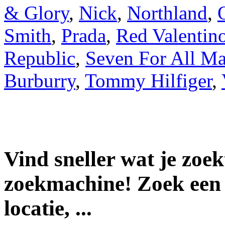
& Glory
,
Nick
,
Northland
,
Smith
,
Prada
,
Red Valentin
Republic
,
Seven For All M
Burburry
,
Tommy Hilfiger
,
Vind sneller wat je zoe
zoekmachine! Zoek een 
locatie, ...