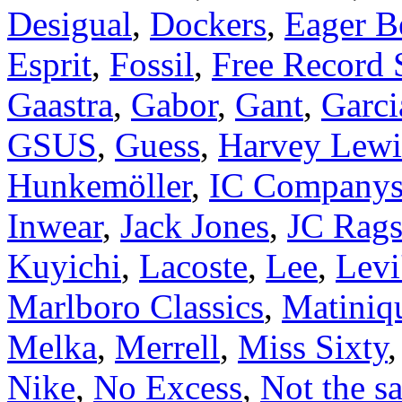
Desigual
,
Dockers
,
Eager B
Esprit
,
Fossil
,
Free Record
Gaastra
,
Gabor
,
Gant
,
Garci
GSUS
,
Guess
,
Harvey Lewi
Hunkemöller
,
IC Company
Inwear
,
Jack Jones
,
JC Rag
Kuyichi
,
Lacoste
,
Lee
,
Levi
Marlboro Classics
,
Matiniq
Melka
,
Merrell
,
Miss Sixty
Nike
,
No Excess
,
Not the s