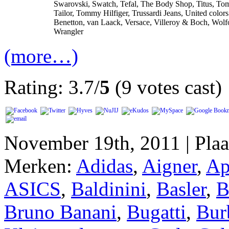
Swarovski, Swatch, Tefal, The Body Shop, Titus, To
Tailor, Tommy Hilfiger, Trussardi Jeans, United colors
Benetton, van Laack, Versace, Villeroy & Boch, Wolf
Wrangler
(more…)
Rating: 3.7/
5
(9 votes cast)
November 19th, 2011 | Pla
Merken:
Adidas
,
Aigner
,
Ap
ASICS
,
Baldinini
,
Basler
,
B
Bruno Banani
,
Bugatti
,
Bur