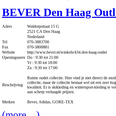
BEVER Den Haag Outl
Adres
Waldorpstraat 15 G
2521 CA Den Haag
Nederland
Tel
070-3883700
Fax
070-3800881
Website
http://www.bever.nl/winkels/434.den-haag-outlet
Openingsuren
Do : 9:30 tot 21:00
Vr : 9:30 tot 18:00
Za : 9:30 tot 17:00
Ruime outlet collectie. Hier vind je niet dirrect de mod
collectie, maar de collectie bestaat wel uit een zeer ho
Beschrijving
kwaliteit. Er is skikleding en wintersport-kleding te ve
aan scherp verlaagde prijzen.
Merken
Bever, Adidas, GORE-TEX
(more…)