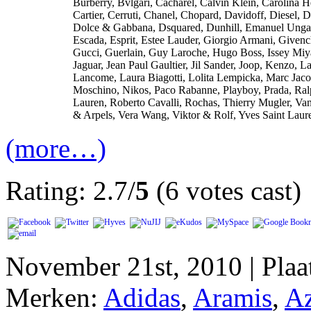
Burberry, Bvlgari, Cacharel, Calvin Klein, Carolina H
Cartier, Cerruti, Chanel, Chopard, Davidoff, Diesel, D
Dolce & Gabbana, Dsquared, Dunhill, Emanuel Unga
Escada, Esprit, Estee Lauder, Giorgio Armani, Givenc
Gucci, Guerlain, Guy Laroche, Hugo Boss, Issey Miy
Jaguar, Jean Paul Gaultier, Jil Sander, Joop, Kenzo, La
Lancome, Laura Biagotti, Lolita Lempicka, Marc Jaco
Moschino, Nikos, Paco Rabanne, Playboy, Prada, Ra
Lauren, Roberto Cavalli, Rochas, Thierry Mugler, Va
& Arpels, Vera Wang, Viktor & Rolf, Yves Saint Laur
(more…)
Rating: 2.7/
5
(6 votes cast)
November 21st, 2010 | Plaa
Merken:
Adidas
,
Aramis
,
Az