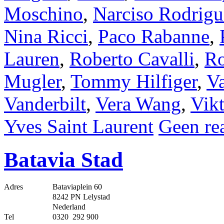
Moschino
,
Narciso Rodrigu
Nina Ricci
,
Paco Rabanne
,
Lauren
,
Roberto Cavalli
,
Ro
Mugler
,
Tommy Hilfiger
,
Va
Vanderbilt
,
Vera Wang
,
Vik
Yves Saint Laurent
Geen rea
Batavia Stad
Adres
Bataviaplein 60
8242 PN Lelystad
Nederland
Tel
0320 292 900