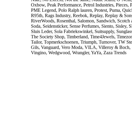
Oxbow, Peak Performance, Petrol Industries, Pieces, P
PME Legend, Polo Ralph lauren, Protest, Puma, Quic
R95th, Rags Industry, Reebok, Replay, Replay & Son
RiverWoods, Rosenthal, Salomon, Sandwich, Scotch 
Soda, Seidensticker, Sense Perfumes, Siento, Sisley, S
Sluis Leder, Sola Fabriekswinkel, Suitsupply, Sunglas
The Society Shop, Timberland, Time4Jewels, Timezo
Tailor, Topmerkschoenen, Triumph, Turnover, TW Ste
Gils, Vanguard, Vero Moda, VILA, Villeroy & Boch,
Vingino, Wedgwood, Wrangler, YaYa, Zaza Trends