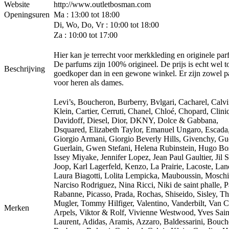
Website
http://www.outletbosman.com
Openingsuren
Ma : 13:00 tot 18:00
Di, Wo, Do, Vr : 10:00 tot 18:00
Za : 10:00 tot 17:00
Hier kan je terrecht voor merkkleding en originele par
De parfums zijn 100% origineel. De prijs is echt wel 
Beschrijving
goedkoper dan in een gewone winkel. Er zijn zowel 
voor heren als dames.
Levi’s, Boucheron, Burberry, Bvlgari, Cacharel, Calv
Klein, Cartier, Cerruti, Chanel, Chloé, Chopard, Clini
Davidoff, Diesel, Dior, DKNY, Dolce & Gabbana,
Dsquared, Elizabeth Taylor, Emanuel Ungaro, Escada
Giorgio Armani, Giorgio Beverly Hills, Givenchy, Gu
Guerlain, Gwen Stefani, Helena Rubinstein, Hugo Bo
Issey Miyake, Jennifer Lopez, Jean Paul Gaultier, Jil 
Joop, Karl Lagerfeld, Kenzo, La Prairie, Lacoste, La
Laura Biagotti, Lolita Lempicka, Mauboussin, Moschi
Narciso Rodriguez, Nina Ricci, Niki de saint phalle, 
Rabanne, Picasso, Prada, Rochas, Shiseido, Sisley, Th
Mugler, Tommy Hilfiger, Valentino, Vanderbilt, Van C
Merken
Arpels, Viktor & Rolf, Vivienne Westwood, Yves Sain
Laurent, Adidas, Aramis, Azzaro, Baldessarini, Bouch