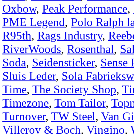
Oxbow
,
Peak Performance
,
PME Legend
,
Polo Ralph l
R95th
,
Rags Industry
,
Reeb
RiverWoods
,
Rosenthal
,
Sa
Soda
,
Seidensticker
,
Sense 
Sluis Leder
,
Sola Fabrieksw
Time
,
The Society Shop
,
Ti
Timezone
,
Tom Tailor
,
Top
Turnover
,
TW Steel
,
Van Gi
Villeroy & Boch
,
Vingino
,