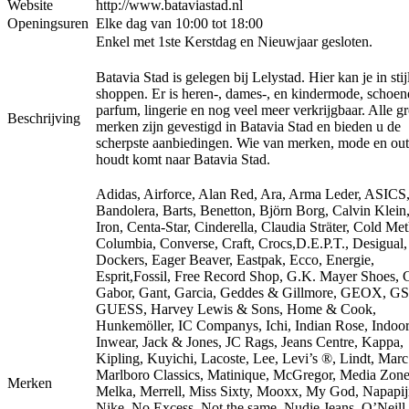
Website
http://www.bataviastad.nl
Openingsuren
Elke dag van 10:00 tot 18:00
Enkel met 1ste Kerstdag en Nieuwjaar gesloten.
Batavia Stad is gelegen bij Lelystad. Hier kan je in stijl
shoppen. Er is heren-, dames-, en kindermode, schoen
parfum, lingerie en nog veel meer verkrijgbaar. Alle gr
Beschrijving
merken zijn gevestigd in Batavia Stad en bieden u de
scherpste aanbiedingen. Wie van merken, mode en out
houdt komt naar Batavia Stad.
Adidas, Airforce, Alan Red, Ara, Arma Leder, ASICS
Bandolera, Barts, Benetton, Björn Borg, Calvin Klein
Iron, Centa-Star, Cinderella, Claudia Sträter, Cold Me
Columbia, Converse, Craft, Crocs,D.E.P.T., Desigual,
Dockers, Eager Beaver, Eastpak, Ecco, Energie,
Esprit,Fossil, Free Record Shop, G.K. Mayer Shoes, G
Gabor, Gant, Garcia, Geddes & Gillmore, GEOX, G
GUESS, Harvey Lewis & Sons, Home & Cook,
Hunkemöller, IC Companys, Ichi, Indian Rose, Indoor
Inwear, Jack & Jones, JC Rags, Jeans Centre, Kappa,
Kipling, Kuyichi, Lacoste, Lee, Levi’s ®, Lindt, Marc
Marlboro Classics, Matinique, McGregor, Media Zone
Merken
Melka, Merrell, Miss Sixty, Mooxx, My God, Napapijr
Nike, No Excess, Not the same, Nudie Jeans, O’Neill,