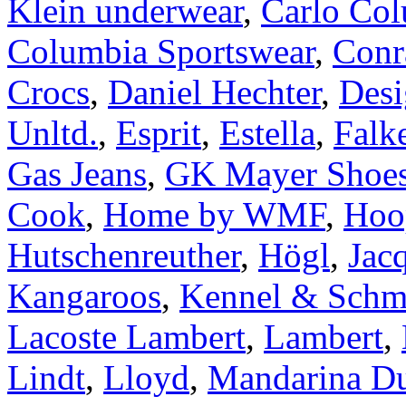
Klein underwear
,
Carlo Col
Columbia Sportswear
,
Conr
Crocs
,
Daniel Hechter
,
Desi
Unltd.
,
Esprit
,
Estella
,
Falk
Gas Jeans
,
GK Mayer Shoe
Cook
,
Home by WMF
,
Hoo
Hutschenreuther
,
Högl
,
Jac
Kangaroos
,
Kennel & Schm
Lacoste Lambert
,
Lambert
,
Lindt
,
Lloyd
,
Mandarina D