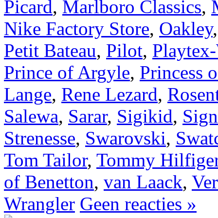
Picard
,
Marlboro Classics
,
Nike Factory Store
,
Oakley
Petit Bateau
,
Pilot
,
Playtex
Prince of Argyle
,
Princess o
Lange
,
Rene Lezard
,
Rosen
Salewa
,
Sarar
,
Sigikid
,
Sig
Strenesse
,
Swarovski
,
Swat
Tom Tailor
,
Tommy Hilfige
of Benetton
,
van Laack
,
Ver
Wrangler
Geen reacties »