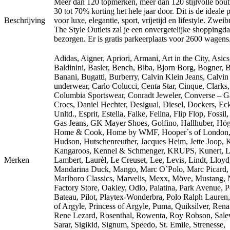
Meer dan 120 topmerken, meer dan 120 stijlvolle bout
30 tot 70% korting het hele jaar door. Dit is de ideale p
Beschrijving
voor luxe, elegantie, sport, vrijetijd en lifestyle. Zwei
The Style Outlets zal je een onvergetelijke shoppingd
bezorgen. Er is gratis parkeerplaats voor 2600 wagens
Adidas, Aigner, Apriori, Armani, Art in the City, Asics
Baldinini, Basler, Bench, Biba, Bjorn Borg, Bogner, 
Banani, Bugatti, Burberry, Calvin Klein Jeans, Calvin
underwear, Carlo Colucci, Centa Star, Cinque, Clarks,
Columbia Sportswear, Conradt Jeweler, Converse – G
Crocs, Daniel Hechter, Desigual, Diesel, Dockers, Ec
Unltd., Esprit, Estella, Falke, Felina, Flip Flop, Fossil
Gas Jeans, GK Mayer Shoes, Golfino, Hallhuber, Hög
Home & Cook, Home by WMF, Hooper´s of London
Hudson, Hutschenreuther, Jacques Heim, Jette Joop, K
Kangaroos, Kennel & Schmenger, KRUPS, Kunert, L
Merken
Lambert, Laurèl, Le Creuset, Lee, Levis, Lindt, Lloyd
Mandarina Duck, Mango, Marc O´Polo, Marc Picard,
Marlboro Classics, Marvelis, Mexx, Möve, Mustang, 
Factory Store, Oakley, Odlo, Palatina, Park Avenue, Pe
Bateau, Pilot, Playtex-Wonderbra, Polo Ralph Lauren,
of Argyle, Princess of Argyle, Puma, Quiksilver, Ren
Rene Lezard, Rosenthal, Rowenta, Roy Robson, Sale
Sarar, Sigikid, Signum, Speedo, St. Emile, Strenesse,