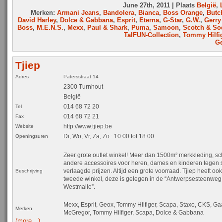
June 27th, 2011 | Plaats
België
,
Merken:
Armani Jeans
,
Bandolera
,
Bianca
,
Boss Orange
,
Butc
David Harley
,
Dolce & Gabbana
,
Esprit
,
Eterna
,
G-Star
,
G.W.
,
Gerry
Boss
,
M.E.N.S.
,
Mexx
,
Paul & Shark
,
Puma
,
Samoon
,
Scotch & So
TaIFUN-Collection
,
Tommy Hilfi
Ge
Tjiep
Adres
Patersstraat 14
2300 Turnhout
België
014 68 72 20
Tel
014 68 72 21
Fax
http://www.tjiep.be
Website
Di, Wo, Vr, Za, Zo : 10:00 tot 18:00
Openingsuren
Zeer grote outlet winkel! Meer dan 1500m² merkkleding, s
andere accessoires voor heren, dames en kinderen tegen 
verlaagde prijzen. Altijd een grote voorraad. Tjiep heeft oo
Beschrijving
tweede winkel, deze is gelegen in de “Antwerpsesteenweg
Westmalle”.
Mexx, Esprit, Geox, Tommy Hilfiger, Scapa, Staxo, CKS, Ga
Merken
McGregor, Tommy Hilfiger, Scapa, Dolce & Gabbana
(more…)