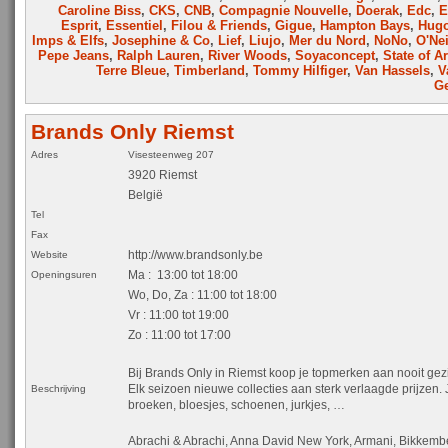
Caroline Biss
,
CKS
,
CNB
,
Compagnie Nouvelle
,
Doerak
,
Edc
,
E
Esprit
,
Essentiel
,
Filou & Friends
,
Gigue
,
Hampton Bays
,
Hug
Imps & Elfs
,
Josephine & Co
,
Lief
,
Liujo
,
Mer du Nord
,
NoNo
,
O'Nei
Pepe Jeans
,
Ralph Lauren
,
River Woods
,
Soyaconcept
,
State of Ar
Terre Bleue
,
Timberland
,
Tommy Hilfiger
,
Van Hassels
,
V
Ge
Brands Only Riemst
Adres
Visesteenweg 207
3920 Riemst
België
Tel
Fax
http://www.brandsonly.be
Website
Ma : 13:00 tot 18:00
Openingsuren
Wo, Do, Za : 11:00 tot 18:00
Vr : 11:00 tot 19:00
Zo : 11:00 tot 17:00
Bij Brands Only in Riemst koop je topmerken aan nooit gezi
Elk seizoen nieuwe collecties aan sterk verlaagde prijzen.
Beschrijving
broeken, bloesjes, schoenen, jurkjes, …
Abrachi & Abrachi, Anna David New York, Armani, Bikkemb