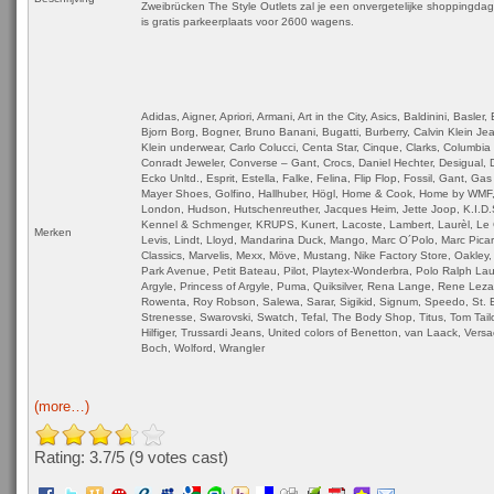
Zweibrücken The Style Outlets zal je een onvergetelijke shoppingda
is gratis parkeerplaats voor 2600 wagens.
Adidas, Aigner, Apriori, Armani, Art in the City, Asics, Baldinini, Basler
Bjorn Borg, Bogner, Bruno Banani, Bugatti, Burberry, Calvin Klein Jea
Klein underwear, Carlo Colucci, Centa Star, Cinque, Clarks, Columbia
Conradt Jeweler, Converse – Gant, Crocs, Daniel Hechter, Desigual, D
Ecko Unltd., Esprit, Estella, Falke, Felina, Flip Flop, Fossil, Gant, G
Mayer Shoes, Golfino, Hallhuber, Högl, Home & Cook, Home by WMF,
London, Hudson, Hutschenreuther, Jacques Heim, Jette Joop, K.I.D
Kennel & Schmenger, KRUPS, Kunert, Lacoste, Lambert, Laurèl, Le 
Merken
Levis, Lindt, Lloyd, Mandarina Duck, Mango, Marc O´Polo, Marc Picar
Classics, Marvelis, Mexx, Möve, Mustang, Nike Factory Store, Oakley,
Park Avenue, Petit Bateau, Pilot, Playtex-Wonderbra, Polo Ralph Lau
Argyle, Princess of Argyle, Puma, Quiksilver, Rena Lange, Rene Leza
Rowenta, Roy Robson, Salewa, Sarar, Sigikid, Signum, Speedo, St. E
Strenesse, Swarovski, Swatch, Tefal, The Body Shop, Titus, Tom Tai
Hilfiger, Trussardi Jeans, United colors of Benetton, van Laack, Versa
Boch, Wolford, Wrangler
(more…)
Rating: 3.7/
5
(9 votes cast)