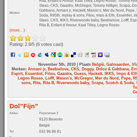
Rita, Enfant d’Amour, Kaat Tilley, Legno Rosso, Tommy Hilf
Staxo, CKS, Gaastra, McGregor, Tommy Hilfiger, Scapa, Do
Gabbana, Armani jr, Hackett, Mason’s, Mer du Nord, Pepe,
Merken
Soda, R95th, replay & sons, Filou, Imps & Elfs, Essentiel, s
Staxo, CKS, IKKS, Riverwoods baby, Beebielove, Lofff, Espr
Rita B, Enfant d’Amour, Kaat Tilley, Legno Rosso
(more…)
Rating: 2.8/
5
(6 votes cast)
November 5th, 2010 | Plaats
België
,
Galmaarden
,
Vl
Merken:
Armani jr
,
Beebielove
,
CKS
,
Doggy
,
Dolce & Gabbana
,
En
Esprit
,
Essentiel
,
Filou
,
Gaastra
,
Guess
,
Hackett
,
IKKS
,
Imps & Elf
Legno Rosso
,
Lofff
,
Mason's
,
McGregor
,
Mer du Nord
,
Pepe
,
R
sons
,
Rita
,
Rita B
,
Riverwoods baby
,
Scapa
,
Scotch & Soda
,
To
Ge
Dol”Fijn”
Adres
Peperstraat 3
9120 Beveren
België
032 96 88 81
Tel