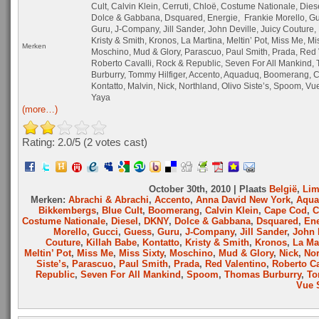
Cult, Calvin Klein, Cerruti, Chloë, Costume Nationale, Die
Dolce & Gabbana, Dsquared, Energie, Frankie Morello, Gu
Guru, J-Company, Jill Sander, John Deville, Juicy Couture, 
Kristy & Smith, Kronos, La Martina, Meltin’ Pot, Miss Me, Mis
Merken
Moschino, Mud & Glory, Parascuo, Paul Smith, Prada, Red 
Roberto Cavalli, Rock & Republic, Seven For All Mankind,
Burburry, Tommy Hilfiger, Accento, Aquaduq, Boomerang, 
Kontatto, Malvin, Nick, Northland, Olivo Siste’s, Spoom, Vu
Yaya
(more…)
Rating: 2.0/
5
(2 votes cast)
October 30th, 2010 | Plaats
België
,
Lim
Merken:
Abrachi & Abrachi
,
Accento
,
Anna David New York
,
Aqua
Bikkembergs
,
Blue Cult
,
Boomerang
,
Calvin Klein
,
Cape Cod
,
C
Costume Nationale
,
Diesel
,
DKNY
,
Dolce & Gabbana
,
Dsquared
,
Ene
Morello
,
Gucci
,
Guess
,
Guru
,
J-Company
,
Jill Sander
,
John 
Couture
,
Killah Babe
,
Kontatto
,
Kristy & Smith
,
Kronos
,
La Ma
Meltin’ Pot
,
Miss Me
,
Miss Sixty
,
Moschino
,
Mud & Glory
,
Nick
,
Nor
Siste’s
,
Parascuo
,
Paul Smith
,
Prada
,
Red Valentino
,
Roberto Ca
Republic
,
Seven For All Mankind
,
Spoom
,
Thomas Burburry
,
To
Vue 