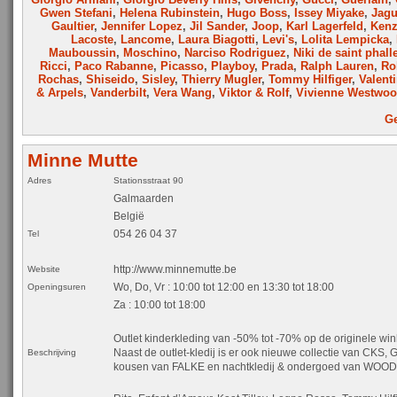
Gwen Stefani
,
Helena Rubinstein
,
Hugo Boss
,
Issey Miyake
,
Jagu
Gaultier
,
Jennifer Lopez
,
Jil Sander
,
Joop
,
Karl Lagerfeld
,
Ken
Lacoste
,
Lancome
,
Laura Biagotti
,
Levi's
,
Lolita Lempicka
,
Mauboussin
,
Moschino
,
Narciso Rodriguez
,
Niki de saint phall
Ricci
,
Paco Rabanne
,
Picasso
,
Playboy
,
Prada
,
Ralph Lauren
,
Ro
Rochas
,
Shiseido
,
Sisley
,
Thierry Mugler
,
Tommy Hilfiger
,
Valent
& Arpels
,
Vanderbilt
,
Vera Wang
,
Viktor & Rolf
,
Vivienne Westwo
Ge
Minne Mutte
Adres
Stationsstraat 90
Galmaarden
België
054 26 04 37
Tel
http://www.minnemutte.be
Website
Wo, Do, Vr : 10:00 tot 12:00 en 13:30 tot 18:00
Openingsuren
Za : 10:00 tot 18:00
Outlet kinderkleding van -50% tot -70% op de originele wi
Naast de outlet-kledij is er ook nieuwe collectie van CKS, 
Beschrijving
kousen van FALKE en nachtkledij & ondergoed van WOO