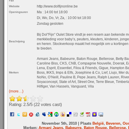
Fax
http://www.dolfijnonline.be
Website
Ma : 14:00 tot 18:00
Openingsuren
Di, Wo, Do, Vr, Za, : 10:00 tot 18:00
Zondag gesloten
Bij Dol”Fijn” Oulet Store vindt je een resem aan bekende m
merkkleding voor baby’s, peuters, kleuters, kinderen, jon
Beschrijving
en heren. Stockverkoop maakt het mogelijk om u kortingen
te bieden.
Armani Jeans, Babeurre, Baton Rouge, Bellerose, Betty Bar
Caroline Biss, CKS, CNB, Compagnie Nouvelle, Doerak, Ed
Lena, Esprit, Essentiel, Filou & Friends, Gigue, Hampton 
Boss, IKKS, Imps & Elfs, Josephine & Co, Lief, Liujo, Mer d
Merken
NoNo, O’Neill, Pauline B, Pepe Jeans, Ralph Lauren, Rive
Soyaconcept, State of Art, Street One, Terre Bleue, Timbe
Hilfiger, Van Hassels, Vanguard, Vila
(more…)
Rating: 2.5/
5
(22 votes cast)
November 5th, 2010 | Plaats
België
,
Beveren
,
Oos
Merken:
Armani Jeans
,
Babeurre
,
Baton Rouge
,
Bellerose
,