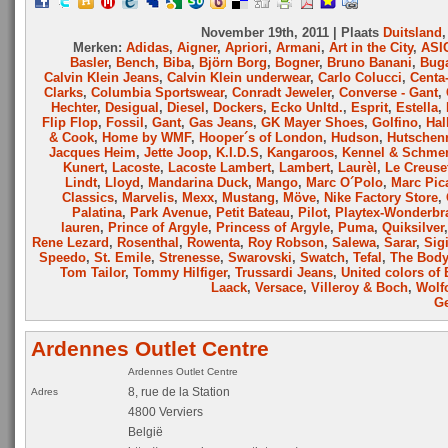
November 19th, 2011 | Plaats
Duitsland
Merken:
Adidas
,
Aigner
,
Apriori
,
Armani
,
Art in the City
,
ASI
Basler
,
Bench
,
Biba
,
Björn Borg
,
Bogner
,
Bruno Banani
,
Buga
Calvin Klein Jeans
,
Calvin Klein underwear
,
Carlo Colucci
,
Centa-
Clarks
,
Columbia Sportswear
,
Conradt Jeweler
,
Converse - Gant
,
Hechter
,
Desigual
,
Diesel
,
Dockers
,
Ecko Unltd.
,
Esprit
,
Estella
,
Flip Flop
,
Fossil
,
Gant
,
Gas Jeans
,
GK Mayer Shoes
,
Golfino
,
Hal
& Cook
,
Home by WMF
,
Hooper´s of London
,
Hudson
,
Hutschenr
Jacques Heim
,
Jette Joop
,
K.I.D.S
,
Kangaroos
,
Kennel & Schme
Kunert
,
Lacoste
,
Lacoste Lambert
,
Lambert
,
Laurèl
,
Le Creuse
Lindt
,
Lloyd
,
Mandarina Duck
,
Mango
,
Marc O´Polo
,
Marc Pic
Classics
,
Marvelis
,
Mexx
,
Mustang
,
Möve
,
Nike Factory Store
,
Palatina
,
Park Avenue
,
Petit Bateau
,
Pilot
,
Playtex-Wonderbr
lauren
,
Prince of Argyle
,
Princess of Argyle
,
Puma
,
Quiksilver
Rene Lezard
,
Rosenthal
,
Rowenta
,
Roy Robson
,
Salewa
,
Sarar
,
Sig
Speedo
,
St. Emile
,
Strenesse
,
Swarovski
,
Swatch
,
Tefal
,
The Bod
Tom Tailor
,
Tommy Hilfiger
,
Trussardi Jeans
,
United colors of
Laack
,
Versace
,
Villeroy & Boch
,
Wolf
Ge
Ardennes Outlet Centre
Ardennes Outlet Centre
8, rue de la Station
Adres
4800 Verviers
België