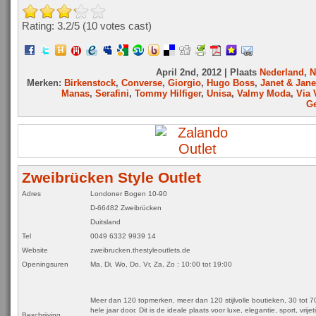
Rating: 3.2/
5
(10 votes cast)
April 2nd, 2012 | Plaats
Nederland
,
N
Merken:
Birkenstock
,
Converse
,
Giorgio
,
Hugo Boss
,
Janet & Jane
Manas
,
Serafini
,
Tommy Hilfiger
,
Unisa
,
Valmy Moda
,
Via 
Ge
Zweibrücken Style Outlet
Adres
Londoner Bogen 10-90
D-66482 Zweibrücken
Duitsland
Tel
0049 6332 9939 14
Website
zweibrucken.thestyleoutlets.de
Openingsuren
Ma, Di, Wo, Do, Vr, Za, Zo : 10:00 tot 19:00
Meer dan 120 topmerken, meer dan 120 stijlvolle boutieken, 30 tot 7
hele jaar door. Dit is de ideale plaats voor luxe, elegantie, sport, vrijeti
Beschrijving