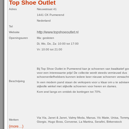
Top Shoe Outlet
Adres
Nieuwstraat 41
1441 CK Purmerend
Nederland
Tel
http://www.topshoeoutlet.nl
Website
Openingsuren
Ma: gesloten
Di, Wo, Do, Za: 10:00 tot 17:00
Vr: 10:00 tot 21:00
Bij Top Shoe Outlet in Purmerend kan je schoenen van kwalitatief g
voor een interessante prijs! De collectie wordt steeds vernieuwd dus
schoenenliefhebbers kunnen iedere keer nieuwe schoenen verwacht
Beschrijving
In een modern pand staan de verkopers voor u klaar om u te adviser
stijlvolle winkel met stijlvolle schoenen voor heren en dames.
Kom snel langs en ontdek de kortingen tot 70%.
Via Via, Janet & Janet, Valmy Moda, Manas, Vic Matie, Unisa, Tommy H
Merken
Giorgio, Hugo Boss, Converse, La Martina, Serafini, Birkenstock
(more…)