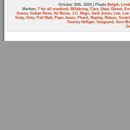
October 30th, 2010 | Plaats
België
,
Limb
Merken:
7 for all mankind
,
Billabong
,
Cars
,
Dept
,
Diesel
,
En
Guess
,
Indian Rose
,
Its Noise
,
J.C. Rags
,
Jack Jones
,
Lee
,
Lee
Sixty
,
Only
,
Pall Mall
,
Pepe Jeans
,
Phard
,
Replay
,
Retour
,
Scotc
Tommy Hilfiger
,
Vanguard
,
Vero M
Ge