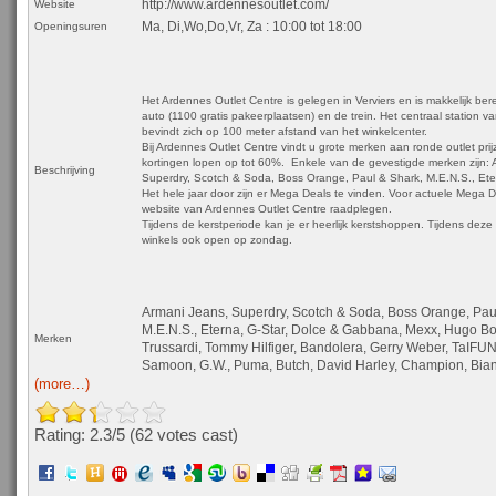
http://www.ardennesoutlet.com/
Website
Ma, Di,Wo,Do,Vr, Za
:
10:00 tot 18:00
Openingsuren
Het Ardennes Outlet Centre is gelegen in Verviers en is makkelijk be
auto (1100 gratis pakeerplaatsen) en de trein. Het centraal station va
bevindt zich op 100 meter afstand van het winkelcenter.
Bij Ardennes Outlet Centre vindt u grote merken aan ronde outlet pri
kortingen lopen op tot 60%. Enkele van de gevestigde merken zijn: 
Beschrijving
Superdry, Scotch & Soda, Boss Orange, Paul & Shark, M.E.N.S., Ete
Het hele jaar door zijn er Mega Deals te vinden. Voor actuele Mega 
website van Ardennes Outlet Centre raadplegen.
Tijdens de kerstperiode kan je er heerlijk kerstshoppen. Tijdens deze 
winkels ook open op zondag.
Armani Jeans, Superdry, Scotch & Soda, Boss Orange, Pau
M.E.N.S., Eterna, G-Star, Dolce & Gabbana, Mexx, Hugo Bos
Merken
Trussardi, Tommy Hilfiger, Bandolera, Gerry Weber, TaIFUN
Samoon, G.W., Puma, Butch, David Harley, Champion, Bia
(more…)
Rating: 2.3/
5
(62 votes cast)