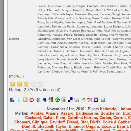
Levi’s, Boucheron, Burberry, Bvlgari, Cacharel, Calvin Klein, Cartier, C
Chloé, Chopard, Clinique, Davidoff, Diesel, Dior, DKNY, Dolce & Gab
Dsquared, Elizabeth Taylor, Emanuel Ungaro, Escada, Giorgio Armani
Beverly Hills, Givenchy, Gucci, Guerlain, Gwen Stefani, Helena Rubin
Boss, Issey Miyake, Jennifer Lopez, Jean Paul Gaultier, Jil Sander, J
Lagerfeld, Kenzo, La Prairie, Lacoste, Lancome, Laura Biagotti, Loli
Mauboussin, Moschino, Narciso Rodriguez, Nina Ricci, Niki de saint p
Rabanne, Picasso, Prada, Rochas, Shiseido, Sisley, Thierry Mugler, T
Merken
Valentino, Vanderbilt, Van Cleef & Arpels, Viktor & Rolf, Vivienne We
Saint Laurent, Adidas, Aramis, Azzaro, Baldessarini, Boucheron, Burbe
Cacharel, Calvin Klein, Carolina Herrera, Cartier, Cerruti, Chanel, Cho
Diesel, Dior, Dolce & Gabbana, Dsquared, Dunhill, Emanuel Ungaro, 
Estee Lauder, Giorgio Armani, Givenchy, Gucci, Guerlain, Guy Laroc
Issey Miyake, Jaguar, Jean Paul Gaultier, Jil Sander, Joop, Kenzo, L
Lancome, Laura Biagotti, Lolita Lempicka, Marc Jacobs, Moschino, N
Rabanne, Playboy, Prada, Ralph Lauren, Roberto Cavalli, Rochas, Th
Van Cleef & Arpels, Vera Wang, Viktor & Rolf, Yves Saint Laurent
(more…)
Rating: 2.7/
5
(6 votes cast)
November 21st, 2010 | Plaats
Kerkrade
,
Limbu
Merken:
Adidas
,
Aramis
,
Azzaro
,
Baldessarini
,
Boucheron
,
Burb
Cacharel
,
Calvin Klein
,
Carolina Herrera
,
Cartier
,
Cerruti
,
C
Chopard
,
Clinique
,
Davidoff
,
Diesel
,
Dior
,
DKNY
,
Dolce & Gabba
Dunhill
,
Elizabeth Taylor
,
Emanuel Ungaro
,
Escada
,
Esprit
,
Giorgio Armani
,
Giorgio Beverly Hills
,
Givenchy
,
Gucci
,
Guerlain
,