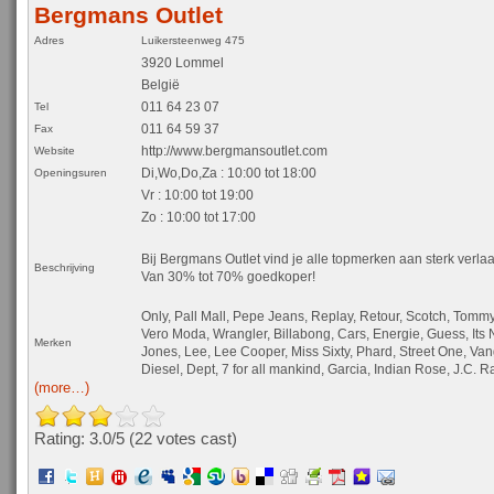
Bergmans Outlet
Adres
Luikersteenweg 475
3920 Lommel
België
011 64 23 07
Tel
011 64 59 37
Fax
http://www.bergmansoutlet.com
Website
Di,Wo,Do,Za
:
10:00 tot 18:00
Openingsuren
Vr : 10:00 tot 19:00
Zo : 10:00 tot 17:00
Bij Bergmans Outlet vind je alle topmerken aan sterk verlaa
Beschrijving
Van 30% tot 70% goedkoper!
Only, Pall Mall, Pepe Jeans, Replay, Retour, Scotch, Tommy 
Vero Moda, Wrangler, Billabong, Cars, Energie, Guess, Its 
Merken
Jones, Lee, Lee Cooper, Miss Sixty, Phard, Street One, Va
Diesel, Dept, 7 for all mankind, Garcia, Indian Rose, J.C. R
(more…)
Rating: 3.0/
5
(22 votes cast)