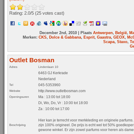
Rating: 2.0/
5
(25 votes cast)
December 2nd, 2010 | Plaats
Antwerpen
,
België
,
Ma
Merken:
CKS
,
Dolce & Gabbana
,
Esprit
,
Gaastra
,
GEOX
,
McG
Scapa
,
Staxo
,
To
Ge
Outlet Bosman
Adres
Lindenlaan 10
6463 GJ Kerkrade
Nederland
045-5353960
Tel
http://www.outletbosman.com
Website
Ma : 13:00 tot 18:00
Openingsuren
Di, Wo, Do, Vr : 10:00 tot 18:00
Za : 10:00 tot 17:00
Hier kan je terrecht voor merkkleding en originele parfums
zijn 100% origineel. De prijs is echt wel tot 50% goedkope
Beschrijving
gewone winkel. Er zijn zowel parfums voor heren als dame