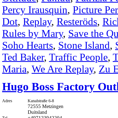
Percy Irausquin
,
Picture Per
Dot
,
Replay
,
Resteröds
,
Ric
Rules by Mary
,
Save the Q
Soho Hearts
,
Stone Island
,
Ted Baker
,
Traffic People
,
T
Maria
,
We Are Replay
,
Zu E
Hugo Boss Factory Outl
Adres
Kanalstraße 6-8
72555 Metzingen
Duitsland
+497123942204
Tel