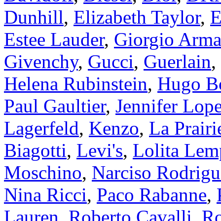
Dunhill
,
Elizabeth Taylor
,
E
Estee Lauder
,
Giorgio Arma
Givenchy
,
Gucci
,
Guerlain
,
Helena Rubinstein
,
Hugo B
Paul Gaultier
,
Jennifer Lop
Lagerfeld
,
Kenzo
,
La Prairi
Biagotti
,
Levi's
,
Lolita Lem
Moschino
,
Narciso Rodrigu
Nina Ricci
,
Paco Rabanne
,
Lauren
,
Roberto Cavalli
,
Ro