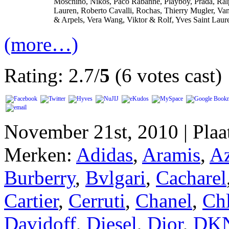
Moschino, Nikos, Paco Rabanne, Playboy, Prada, Ra
Lauren, Roberto Cavalli, Rochas, Thierry Mugler, Va
& Arpels, Vera Wang, Viktor & Rolf, Yves Saint Laur
(more…)
Rating: 2.7/
5
(6 votes cast)
November 21st, 2010 | Plaa
Merken:
Adidas
,
Aramis
,
Az
Burberry
,
Bvlgari
,
Cacharel
Cartier
,
Cerruti
,
Chanel
,
Ch
Davidoff
,
Diesel
,
Dior
,
DK