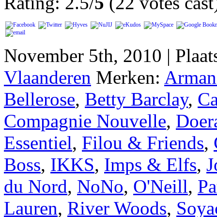
Rating: 2.5/
5
(22 votes cast
November 5th, 2010 | Plaa
Vlaanderen
Merken:
Armani
Bellerose
,
Betty Barclay
,
Ca
Compagnie Nouvelle
,
Doer
Essentiel
,
Filou & Friends
,
Boss
,
IKKS
,
Imps & Elfs
,
J
du Nord
,
NoNo
,
O'Neill
,
Pa
Lauren
,
River Woods
,
Soya