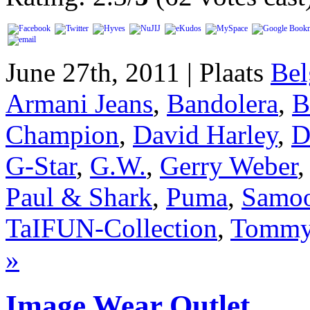
June 27th, 2011 | Plaats
Bel
Armani Jeans
,
Bandolera
,
B
Champion
,
David Harley
,
D
G-Star
,
G.W.
,
Gerry Weber
Paul & Shark
,
Puma
,
Samo
TaIFUN-Collection
,
Tommy 
»
Image Wear Outlet