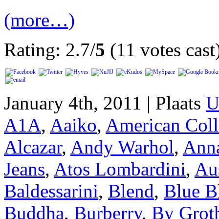
(more…)
Rating: 2.7/
5
(11 votes cast
January 4th, 2011 | Plaats
U
A1A
,
Aaiko
,
American Coll
Alcazar
,
Andy Warhol
,
Anna
Jeans
,
Atos Lombardini
,
Aus
Baldessarini
,
Blend
,
Blue B
Buddha
,
Burberry
,
By Grot