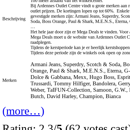
100 meter afstand van het winkelcenter.
Bij Ardennes Outlet Centre vindt u grote merken aan 
outlet prijzen. De kortingen lopen op tot 60%. Enkele
gevestigde merken zijn: Armani Jeans, Superdry, Sco
Beschrijving
Soda, Boss Orange, Paul & Shark, M.E.N.S., Eterna, 
…
Het hele jaar door zijn er Mega Deals te vinden. Voor 
Mega Deals moet u de website van Ardennes Outlet C
raadplegen.
Tijdens de kerstperiode kan je er heerlijk kerstshoppen
Tijdens deze periode zijn de winkels ook open op zon
Armani Jeans, Superdry, Scotch & Soda, Bo
Orange, Paul & Shark, M.E.N.S., Eterna, G-
Dolce & Gabbana, Mexx, Hugo Boss, Esprit
Merken
Trussardi, Tommy Hilfiger, Bandolera, Gerr
Weber, TaIFUN-Collection, Samoon, G.W.,
Butch, David Harley, Champion, Bianca
(more…)
Rating: 2.3/
5
(62 votes cast