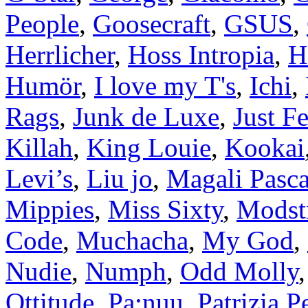
People
,
Goosecraft
,
GSUS
,
Herrlicher
,
Hoss Intropia
,
H
Humör
,
I love my T's
,
Ichi
,
Rags
,
Junk de Luxe
,
Just F
Killah
,
King Louie
,
Kookai
Levi’s
,
Liu jo
,
Magali Pasca
Mippies
,
Miss Sixty
,
Modst
Code
,
Muchacha
,
My God
,
Nudie
,
Numph
,
Odd Molly
Ottitude
,
Pa:nuu
,
Patrizia P