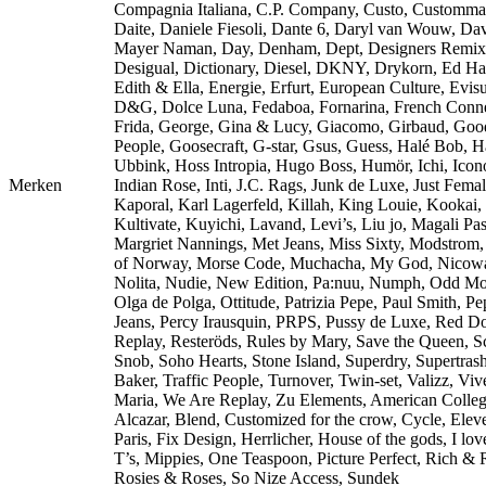
Compagnia Italiana, C.P. Company, Custo, Customma
Daite, Daniele Fiesoli, Dante 6, Daryl van Wouw, Da
Mayer Naman, Day, Denham, Dept, Designers Remix
Desigual, Dictionary, Diesel, DKNY, Drykorn, Ed Ha
Edith & Ella, Energie, Erfurt, European Culture, Evisu
D&G, Dolce Luna, Fedaboa, Fornarina, French Conne
Frida, George, Gina & Lucy, Giacomo, Girbaud, Goo
People, Goosecraft, G-star, Gsus, Guess, Halé Bob, 
Ubbink, Hoss Intropia, Hugo Boss, Humör, Ichi, Icono
Merken
Indian Rose, Inti, J.C. Rags, Junk de Luxe, Just Femal
Kaporal, Karl Lagerfeld, Killah, King Louie, Kookai,
Kultivate, Kuyichi, Lavand, Levi’s, Liu jo, Magali Pas
Margriet Nannings, Met Jeans, Miss Sixty, Modstrom
of Norway, Morse Code, Muchacha, My God, Nicow
Nolita, Nudie, New Edition, Pa:nuu, Numph, Odd Mo
Olga de Polga, Ottitude, Patrizia Pepe, Paul Smith, Pe
Jeans, Percy Irausquin, PRPS, Pussy de Luxe, Red Do
Replay, Resteröds, Rules by Mary, Save the Queen, S
Snob, Soho Hearts, Stone Island, Superdry, Supertras
Baker, Traffic People, Turnover, Twin-set, Valizz, Viv
Maria, We Are Replay, Zu Elements, American Colle
Alcazar, Blend, Customized for the crow, Cycle, Elev
Paris, Fix Design, Herrlicher, House of the gods, I lo
T’s, Mippies, One Teaspoon, Picture Perfect, Rich & 
Rosies & Roses, So Nize Access, Sundek